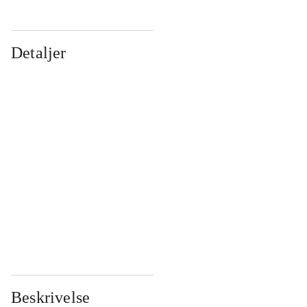
Detaljer
...
...
...
...
...
...
...
...
...
...
...
...
Beskrivelse