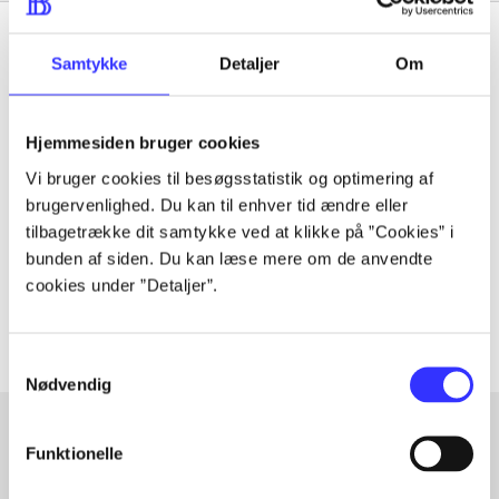
Samtykke
Detaljer
Om
Tidsskrift
Hjemmesiden bruger cookies
Artiklen er en del af
Vi bruger cookies til besøgsstatistik og optimering af
brugervenlighed. Du kan til enhver tid ændre eller
lorem ipsum dolor sit amet ...
tilbagetrække dit samtykke ved at klikke på ”Cookies” i
Tidsskrift
bunden af siden. Du kan læse mere om de anvendte
cookies under ”Detaljer”.
Artiklerne i
handler ofte om
Samtykkevalg
Nødvendig
Funktionelle
Artikler med samme emner