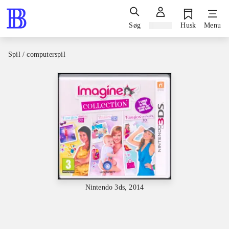
Søg
Log ind
Husk
Menu
Spil / computerspil
Nintendo 3ds, 2014