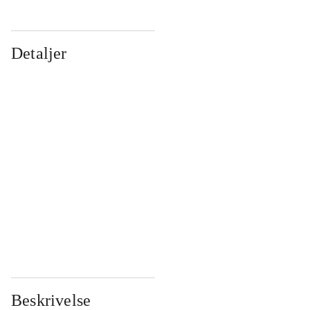
Detaljer
...
...
...
...
...
...
...
...
...
...
...
...
Beskrivelse