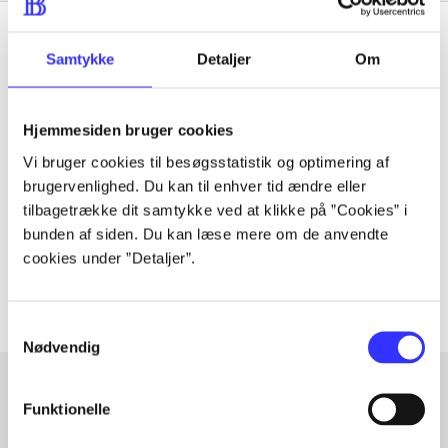
Samtykke
Detaljer
Om
Tidsskrift
Hjemmesiden bruger cookies
Artiklen er en del af
Vi bruger cookies til besøgsstatistik og optimering af
brugervenlighed. Du kan til enhver tid ændre eller
lorem ipsum dolor sit amet ...
tilbagetrække dit samtykke ved at klikke på ”Cookies” i
Tidsskrift
bunden af siden. Du kan læse mere om de anvendte
cookies under ”Detaljer”.
Artiklerne i
handler ofte om
Samtykkevalg
Nødvendig
Funktionelle
Artikler med samme emner