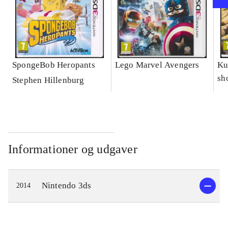
SpongeBob Heropants
Lego Marvel Avengers
Ku
sh
Stephen Hillenburg
le
Informationer og udgaver
Nintendo 3ds
2014