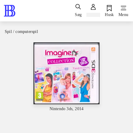
Søg
Log ind
Husk
Menu
Spil / computerspil
Nintendo 3ds, 2014