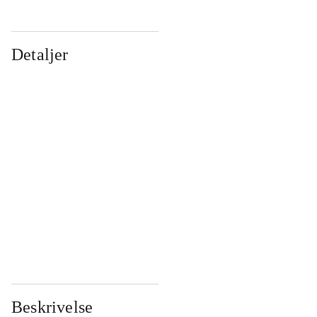
Detaljer
...
...
...
...
...
...
...
...
...
...
...
...
Beskrivelse