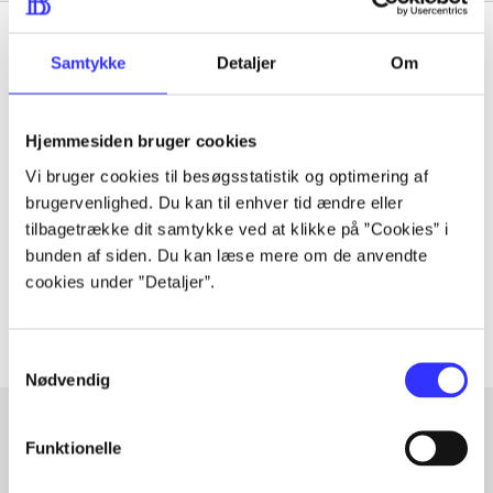
Samtykke
Detaljer
Om
Tidsskrift
Hjemmesiden bruger cookies
Artiklen er en del af
Vi bruger cookies til besøgsstatistik og optimering af
brugervenlighed. Du kan til enhver tid ændre eller
lorem ipsum dolor sit amet ...
tilbagetrække dit samtykke ved at klikke på ”Cookies” i
Tidsskrift
bunden af siden. Du kan læse mere om de anvendte
cookies under ”Detaljer”.
Artiklerne i
handler ofte om
Samtykkevalg
Nødvendig
Funktionelle
Artikler med samme emner