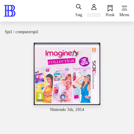
Søg
Log ind
Husk
Menu
Spil / computerspil
Nintendo 3ds, 2014