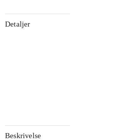
Detaljer
...
...
...
...
...
...
...
...
...
...
...
...
Beskrivelse