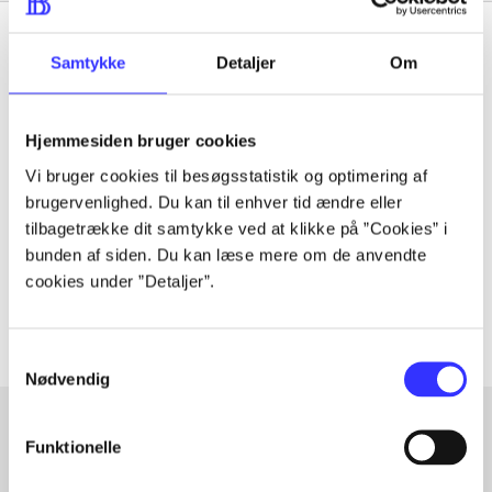
Samtykke
Detaljer
Om
Tidsskrift
Hjemmesiden bruger cookies
Artiklen er en del af
Vi bruger cookies til besøgsstatistik og optimering af
brugervenlighed. Du kan til enhver tid ændre eller
lorem ipsum dolor sit amet ...
tilbagetrække dit samtykke ved at klikke på ”Cookies” i
Tidsskrift
bunden af siden. Du kan læse mere om de anvendte
cookies under ”Detaljer”.
Artiklerne i
handler ofte om
Samtykkevalg
Nødvendig
Funktionelle
Artikler med samme emner