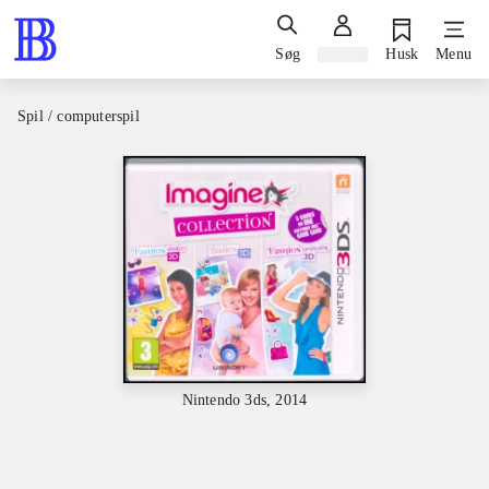
Søg
Log ind
Husk
Menu
Spil / computerspil
Nintendo 3ds, 2014