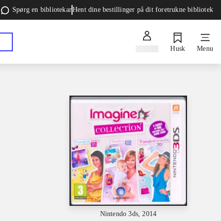
Spørg en bibliotekar
Hent dine bestillinger på dit foretrukne bibliotek
Log ind
Husk
Menu
Nintendo 3ds, 2014