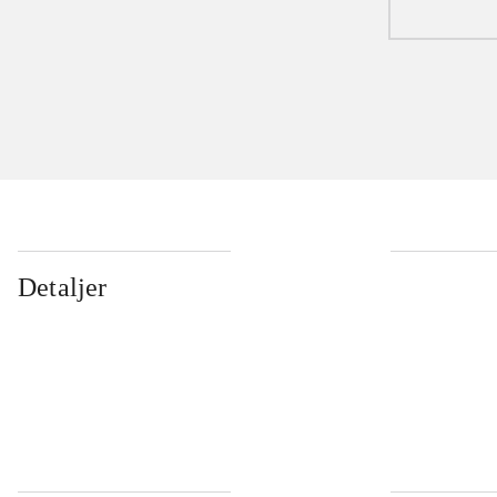
Detaljer
...
...
...
...