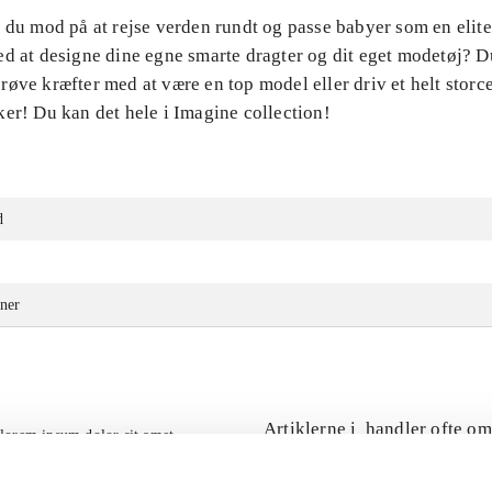
 du mod på at rejse verden rundt og passe babyer som en elite
ed at designe dine egne smarte dragter og dit eget modetøj? 
øve kræfter med at være en top model eller driv et helt storce
er! Du kan det hele i Imagine collection!
d
ner
Artiklerne i
handler ofte om
lorem ipsum dolor sit amet ...
Tidsskrift