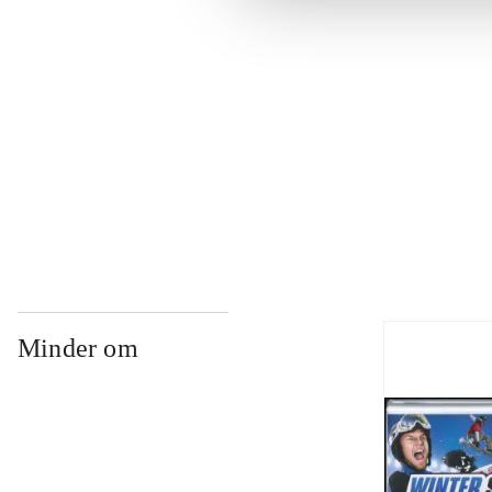
...
...
...
Minder om