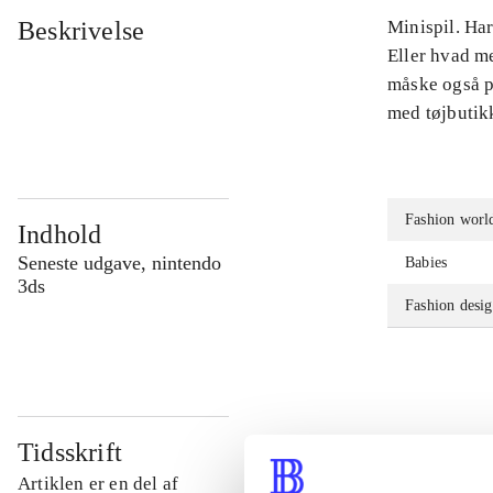
Beskrivelse
Minispil. Har
Eller hvad m
måske også pr
med tøjbutikk
Fashion worl
Indhold
Seneste udgave, nintendo
Babies
3ds
Fashion desig
Tidsskrift
Artiklen er en del af