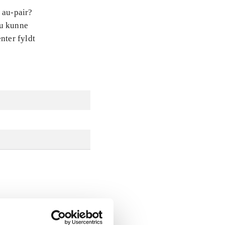
 au-pair?
Du kunne
nter fyldt