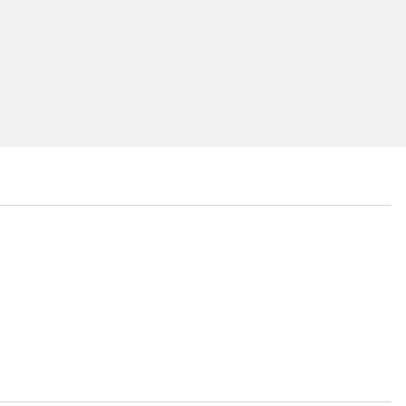
...
...