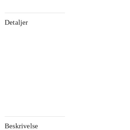
Detaljer
...
...
...
...
...
...
...
...
...
...
...
...
Beskrivelse