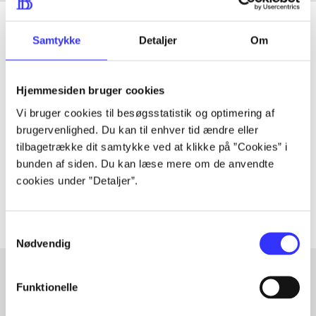
Samtykke
Detaljer
Om
Tidsskrift
Hjemmesiden bruger cookies
Artiklen er en del af
Vi bruger cookies til besøgsstatistik og optimering af
brugervenlighed. Du kan til enhver tid ændre eller
lorem ipsum dolor sit amet ...
tilbagetrække dit samtykke ved at klikke på ”Cookies” i
Tidsskrift
bunden af siden. Du kan læse mere om de anvendte
cookies under ”Detaljer”.
Artiklerne i
handler ofte om
Samtykkevalg
Nødvendig
Funktionelle
Artikler med samme emner