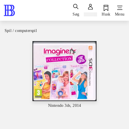
Søg
Log ind
Husk
Menu
Spil / computerspil
Nintendo 3ds, 2014