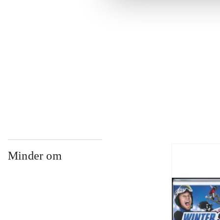
...
...
...
Minder om