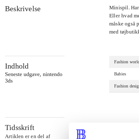
Beskrivelse
Minispil. Har
Eller hvad m
måske også pr
med tøjbutikk
Fashion worl
Indhold
Seneste udgave, nintendo
Babies
3ds
Fashion desig
Tidsskrift
Artiklen er en del af