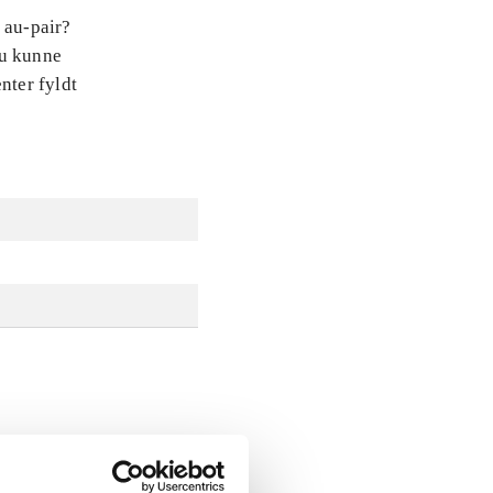
 au-pair?
Du kunne
nter fyldt