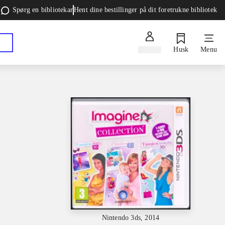
Spørg en bibliotekar
Hent dine bestillinger på dit foretrukne bibliotek
Log ind
Husk
Menu
Nintendo 3ds, 2014