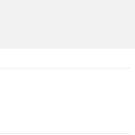
...
...