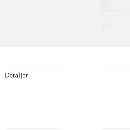
Detaljer
...
...
...
...