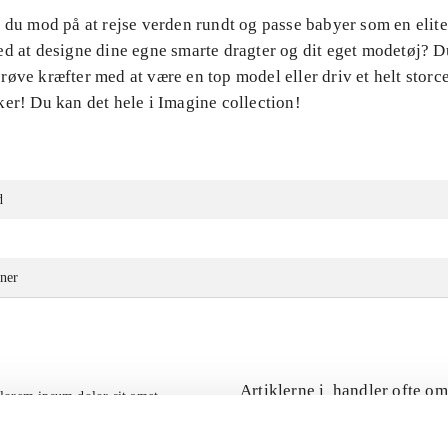
 du mod på at rejse verden rundt og passe babyer som en elite
ed at designe dine egne smarte dragter og dit eget modetøj? 
øve kræfter med at være en top model eller driv et helt storce
er! Du kan det hele i Imagine collection!
d
ner
Artiklerne i
handler ofte om
lorem ipsum dolor sit amet ...
Tidsskrift