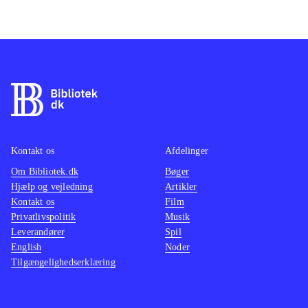
Kontakt os
Afdelinger
Om Bibliotek.dk
Bøger
Hjælp og vejledning
Artikler
Kontakt os
Film
Privatlivspolitik
Musik
Leverandører
Spil
English
Noder
Tilgængelighedserklæring