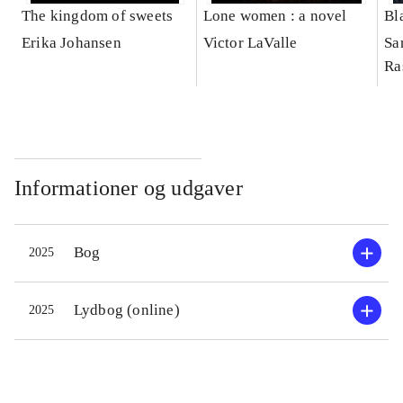
The kingdom of sweets
Lone women : a novel
Bl
Erika Johansen
Victor LaValle
Sa
Ra
Informationer og udgaver
Bog
2025
Lydbog (online)
2025