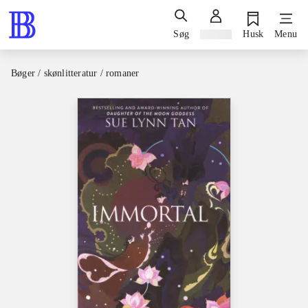
Søg
Log ind
Husk
Menu
Bøger / skønlitteratur / romaner