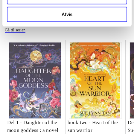
Afvis
The celestial kingdom duology
Gå til serien
Del 1 -
Daughter of the
book two -
Heart of the
De
moon goddess : a novel
sun warrior
Su