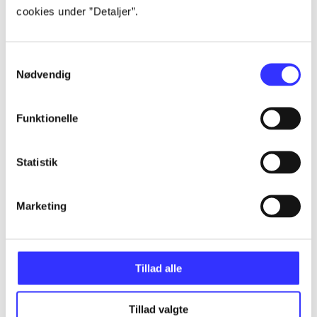
Artikler
cookies under ”Detaljer”.
Alle registrerede artikler fordelt på udgivelser
Samtykkevalg
...
Nødvendig
...
Funktionelle
Statistik
...
Marketing
...
...
Tillad alle
Tillad valgte