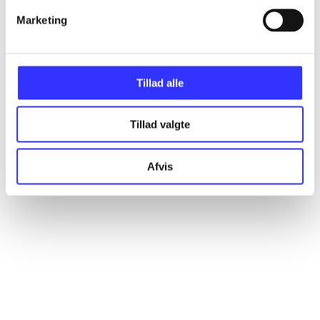
Marketing
Artikler
Alle registrerede artikler fordelt på udgivelser
Tillad alle
...
Tillad valgte
...
Afvis
...
...
...