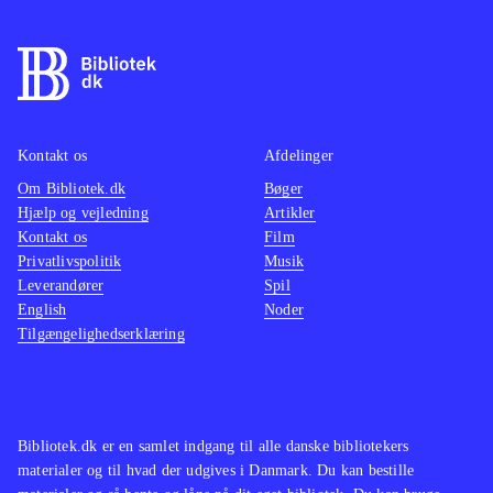
Kontakt os
Afdelinger
Om Bibliotek.dk
Bøger
Hjælp og vejledning
Artikler
Kontakt os
Film
Privatlivspolitik
Musik
Leverandører
Spil
English
Noder
Tilgængelighedserklæring
Bibliotek.dk er en samlet indgang til alle danske bibliotekers
materialer og til hvad der udgives i Danmark. Du kan bestille