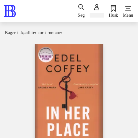
Søg
Log ind
Husk
Menu
Bøger / skønlitteratur / romaner