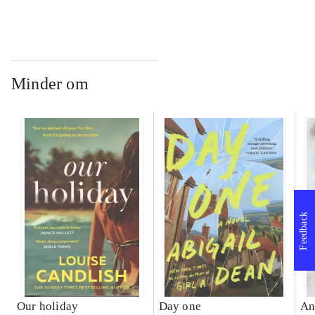
Minder om
Feedback
Our holiday
Day one
An