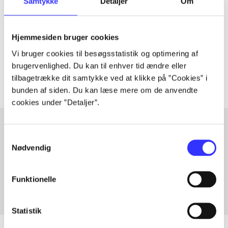
Samtykke
Detaljer
Om
Artiklen er en del af
lorem ipsum dolor sit amet ...
Hjemmesiden bruger cookies
Tidsskrift
Vi bruger cookies til besøgsstatistik og optimering af
Artiklerne i
handler ofte om
brugervenlighed. Du kan til enhver tid ændre eller
tilbagetrække dit samtykke ved at klikke på ”Cookies” i
bunden af siden. Du kan læse mere om de anvendte
cookies under ”Detaljer”.
Samtykkevalg
Artikler med samme emner
Nødvendig
Fra
Funktionelle
Statistik