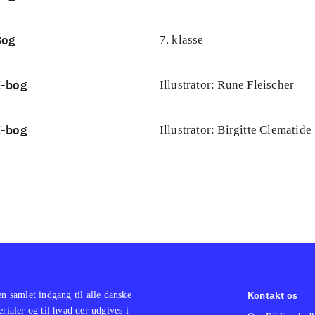
Bog
7. klasse
E-bog
Illustrator: Rune Fleischer
E-bog
Illustrator: Birgitte Clematide
Kontakt os
en samlet indgang til alle danske
erialer og til hvad der udgives i