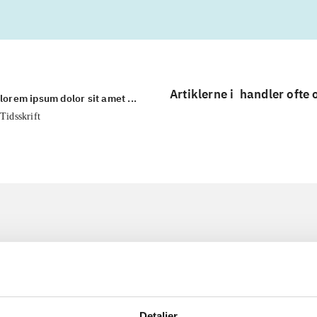
Artiklerne i
handler ofte
lorem ipsum dolor sit amet ...
Tidsskrift
Detaljer