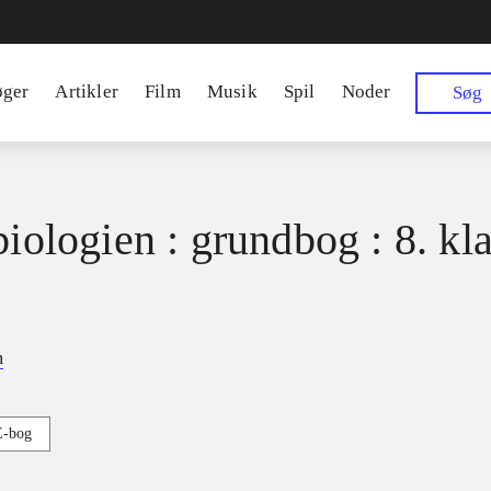
øger
Artikler
Film
Musik
Spil
Noder
Søg
biologien : grundbog : 8. kl
m
E-bog