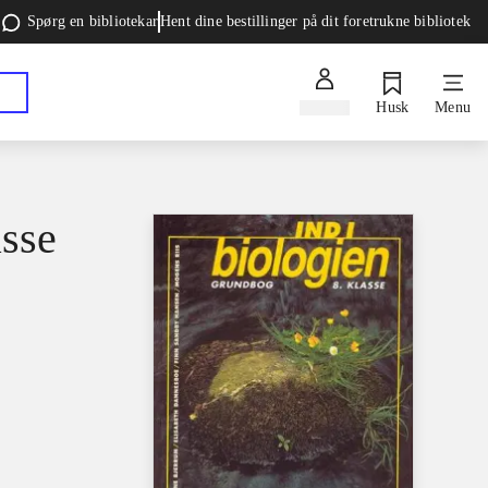
Spørg en bibliotekar
Hent dine bestillinger på dit foretrukne bibliotek
Log ind
Husk
Menu
asse