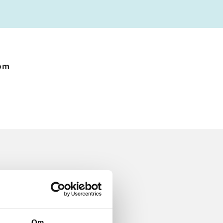
 om
Om