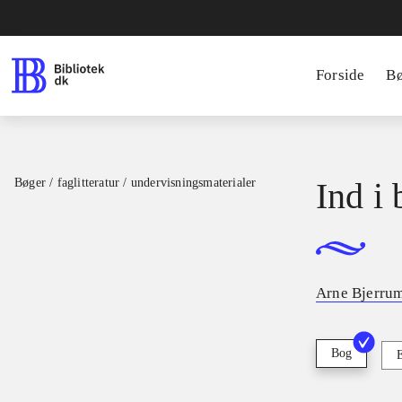
Forside
B
Bøger / faglitteratur / undervisningsmaterialer
Ind i 
Arne Bjerru
Bog