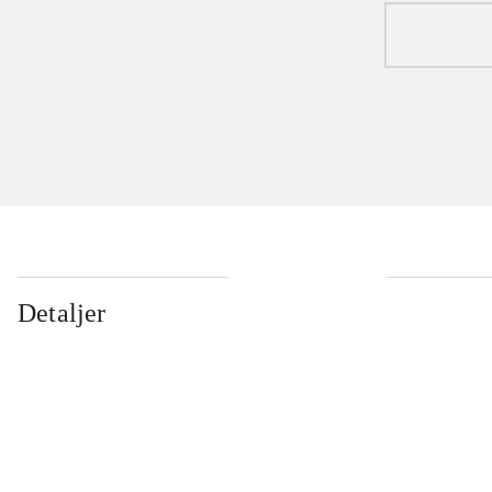
Detaljer
...
...
...
...