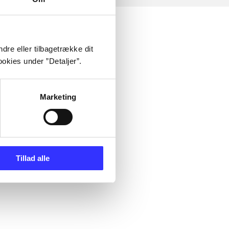
dre eller tilbagetrække dit
okies under ”Detaljer”.
Marketing
Tillad alle