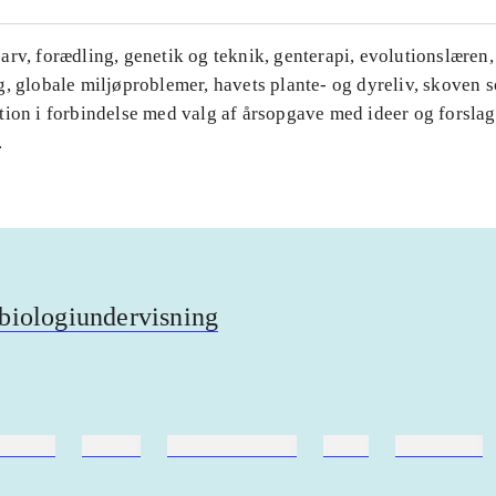
rv, forædling, genetik og teknik, genterapi, evolutionslæren,
g, globale miljøproblemer, havets plante- og dyreliv, skoven 
tion i forbindelse med valg af årsopgave med ideer og forslag
.
biologiundervisning
ebøger
ridning
hestesygdomme
vokal
sygdomme