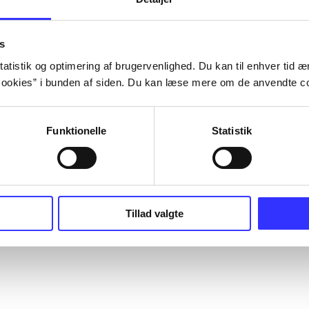
s
atistik og optimering af brugervenlighed. Du kan til enhver tid æn
ookies” i bunden af siden. Du kan læse mere om de anvendte co
Funktionelle
Statistik
Tillad valgte