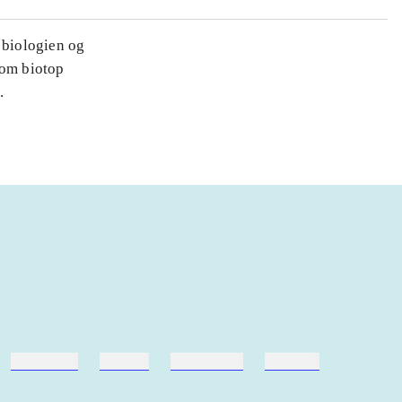
 biologien og
som biotop
.
hestesport
træning
skolebøger
hesteavl