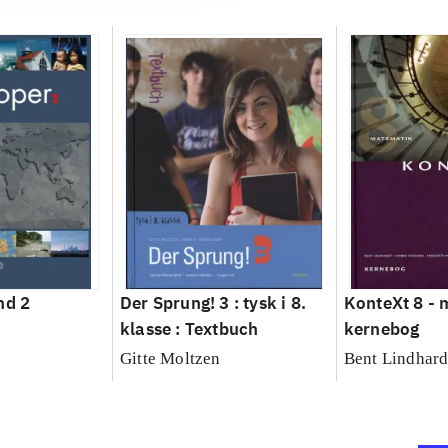
nd 2
Der Sprung! 3 : tysk i 8.
KonteXt 8 - 
klasse : Textbuch
kernebog
Gitte Moltzen
Bent Lindhardt