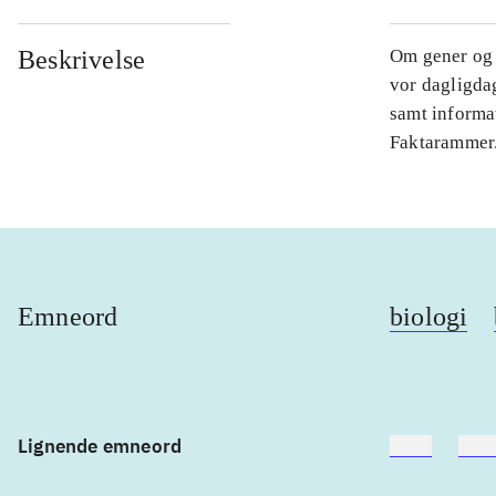
Beskrivelse
Om gener og a
vor dagligda
samt informa
Faktarammer
Emneord
biologi
Lignende emneord
heste
børn