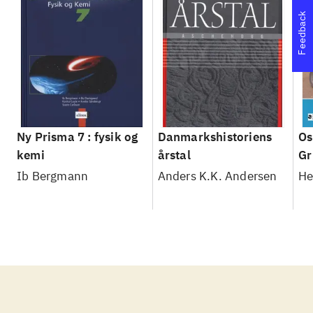
Feedback
Ny Prisma 7 : fysik og
Danmarkshistoriens
Os
kemi
årstal
Gr
Ib Bergmann
Anders K.K. Andersen
He