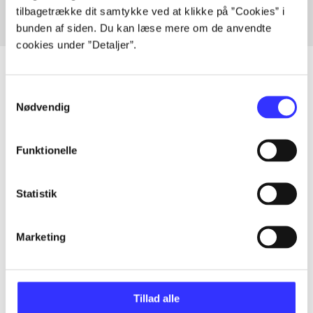
tilbagetrække dit samtykke ved at klikke på ”Cookies” i
bunden af siden. Du kan læse mere om de anvendte
cookies under ”Detaljer”.
Samtykkevalg
Nødvendig
Artikler
Alle registrerede artikler fordelt på udgivelser
Funktionelle
...
Statistik
...
Marketing
...
Tillad alle
...