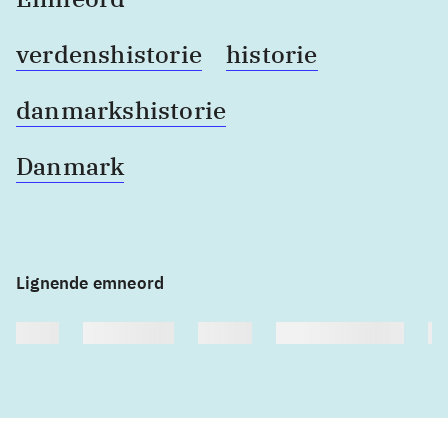
verdenshistorie
historie
danmarkshistorie
Danmark
Lignende emneord
heste
børnebøger
ridning
hestesygdomme
vo