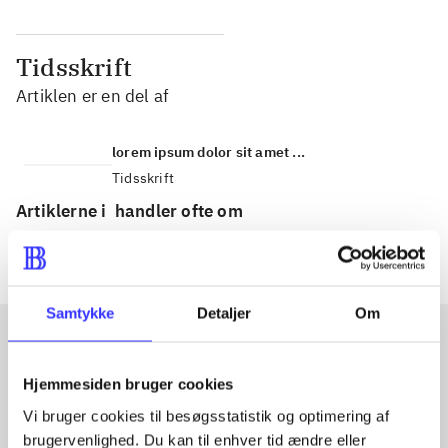
Tidsskrift
Artiklen er en del af
lorem ipsum dolor sit amet ...
Tidsskrift
Artiklerne i
handler ofte om
Samtykke
Detaljer
Om
Artikler med samme emner
Hjemmesiden bruger cookies
Fra
Vi bruger cookies til besøgsstatistik og optimering af
brugervenlighed. Du kan til enhver tid ændre eller