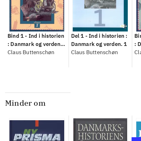
Bind 1 -
Ind i historien
Del 1 -
Ind i historien :
Bi
: Danmark og verden.
Danmark og verden. 1
: 
Bind 1 : 6. klasse
Claus Buttenschøn
Claus Buttenschøn
Bi
Cl
Minder om