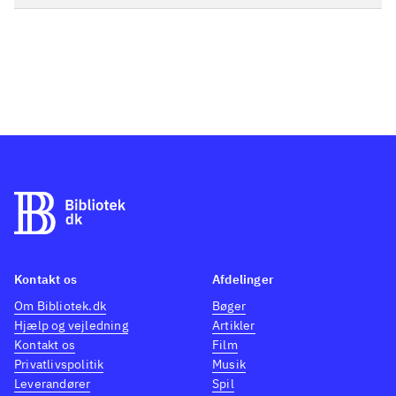
Kontakt os
Afdelinger
Om Bibliotek.dk
Bøger
Hjælp og vejledning
Artikler
Kontakt os
Film
Privatlivspolitik
Musik
Leverandører
Spil