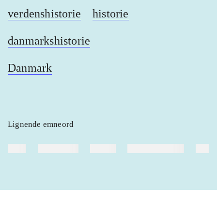
verdenshistorie
historie
danmarkshistorie
Danmark
Lignende emneord
heste
børnebøger
ridning
hestesygdomme
vokal