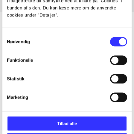
tilbagetrække dit samtykke ved at klikke på ”Cookies” i
bunden af siden. Du kan læse mere om de anvendte
cookies under ”Detaljer”.
Samtykkevalg
Artikler
Nødvendig
Alle registrerede artikler fordelt på udgivelser
Funktionelle
...
Statistik
...
Marketing
...
Tillad alle
...