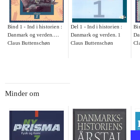
Bind 1 -
Ind i historien :
Del 1 -
Ind i historien :
Bi
Danmark og verden.
Danmark og verden. 1
Da
Bind 1 : 6. klasse
Claus Buttenschøn
Claus Buttenschøn
Bin
Cl
Minder om