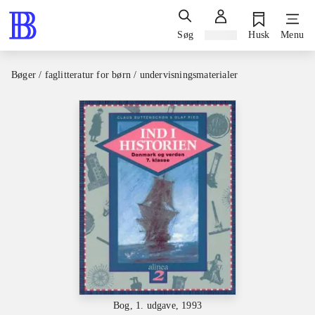
Søg
Log ind
Husk
Menu
Bøger / faglitteratur for børn / undervisningsmaterialer
Bog, 1. udgave, 1993