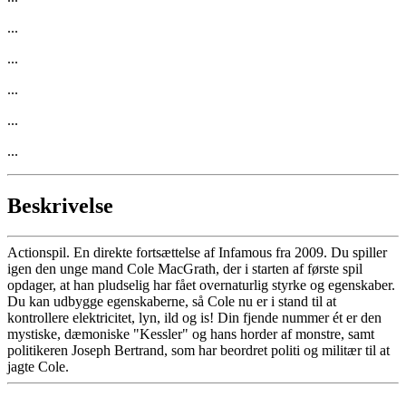
...
...
...
...
...
Beskrivelse
Actionspil. En direkte fortsættelse af Infamous fra 2009. Du spiller
igen den unge mand Cole MacGrath, der i starten af første spil
opdager, at han pludselig har fået overnaturlig styrke og egenskaber.
Du kan udbygge egenskaberne, så Cole nu er i stand til at
kontrollere elektricitet, lyn, ild og is! Din fjende nummer ét er den
mystiske, dæmoniske "Kessler" og hans horder af monstre, samt
politikeren Joseph Bertrand, som har beordret politi og militær til at
jagte Cole.