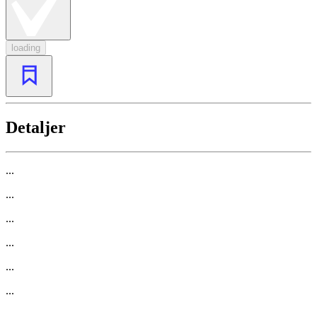
loading
Detaljer
...
...
...
...
...
...
...