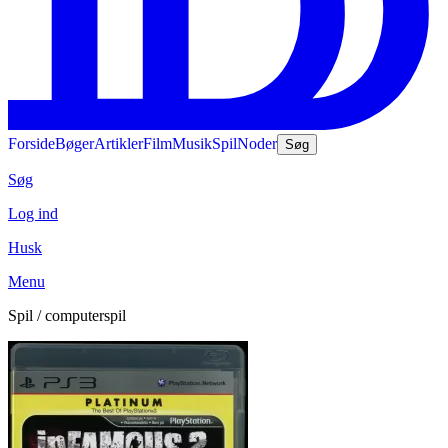
Forside
Bøger
Artikler
Film
Musik
Spil
Noder
Søg
Søg
Log ind
Husk
Menu
Spil / computerspil