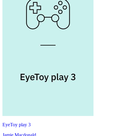
EyeToy play 3
Jamie Macdonald