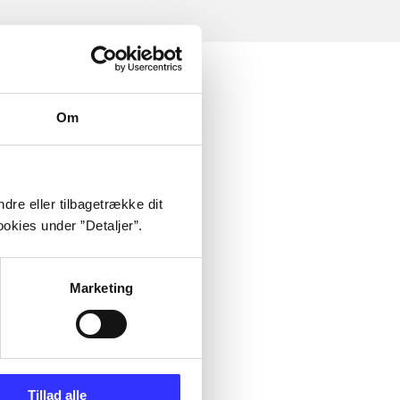
Om
dre eller tilbagetrække dit
okies under ”Detaljer”.
Marketing
Tillad alle