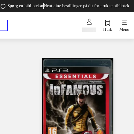
Spørg en bibliotekar
Hent dine bestillinger på dit foretrukne bibliotek
Log ind
Husk
Menu