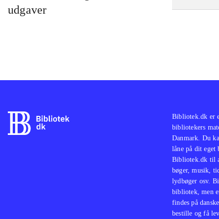
udgaver
Bibliotek.dk er 
bibliotekers mat
Danmark. Du kan
låne på dit eget
Bibliotek.dk til
bøger, musik, tid
lydbøger osv. Bi
bibliotek, men e
findes på danske
bestille og få lev