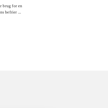
r brug for en
s befrier ...