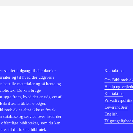
en samlet indgang til alle danske
Kontakt os
erialer og til hvad der udgives i
Om Bibliotek.d
 bestille materialer og så hente og
Hjælp og vejled
 bibliotek. Du kan bruge
Kontakt os
 at søge frem, hvad der er udgivet af
Privatlivspolitik
sskrifter, artikler, e-bøger,
Leverandører
bliotek.dk er altså ikke et fysisk
English
n database og service over hvad der
Tilgængeligheds
 offentlige biblioteker, som du kan
eret til dit lokale bibliotek.