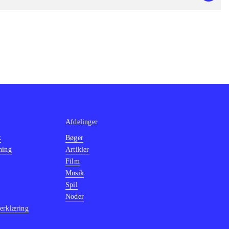
Afdelinger
k
Bøger
ning
Artikler
Film
Musik
Spil
Noder
erklæring