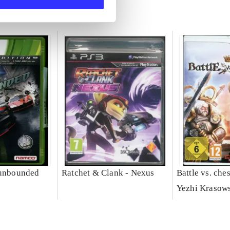
 unbounded
Ratchet & Clank - Nexus
Battle vs. che
Yezhi Krasow