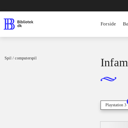
Forside
B
Spil / computerspil
Infam
Playstation 3