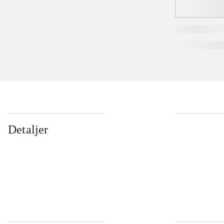
Detaljer
...
...
...
...