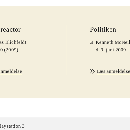
reactor
Politiken
s Blichfeldt
Kenneth McNei
af
00 (2009)
d. 9. juni 2009
anmeldelse
Læs anmeldels
laystation 3