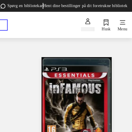
Spørg en bibliotekar
Hent dine bestillinger på dit foretrukne bibliotek
Log ind
Husk
Menu