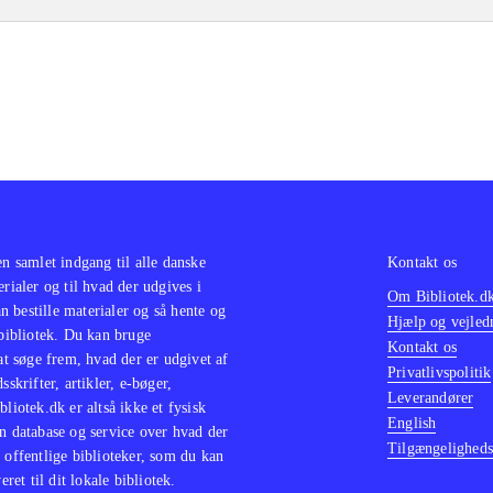
en samlet indgang til alle danske
Kontakt os
erialer og til hvad der udgives i
Om Bibliotek.d
 bestille materialer og så hente og
Hjælp og vejled
 bibliotek. Du kan bruge
Kontakt os
 at søge frem, hvad der er udgivet af
Privatlivspolitik
sskrifter, artikler, e-bøger,
Leverandører
bliotek.dk er altså ikke et fysisk
English
n database og service over hvad der
Tilgængeligheds
 offentlige biblioteker, som du kan
eret til dit lokale bibliotek.