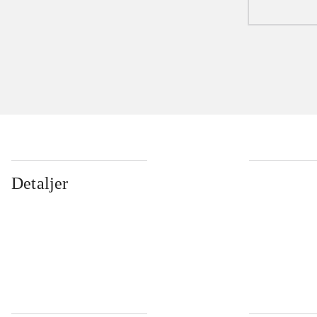
Detaljer
...
...
...
...