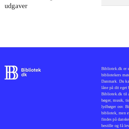
udgaver
Bibliotek.dk er 
bibliotekers mat
Danmark. Du kan
låne på dit eget
Bibliotek.dk til
bøger, musik, tid
lydbøger osv. Bi
bibliotek, men e
findes på danske
bestille og få lev