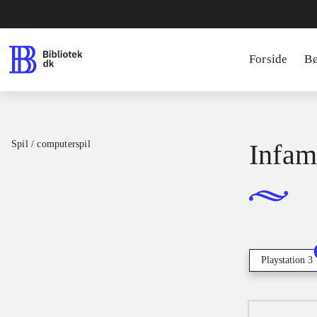
Forside
B
Spil / computerspil
Infam
Playstation 3