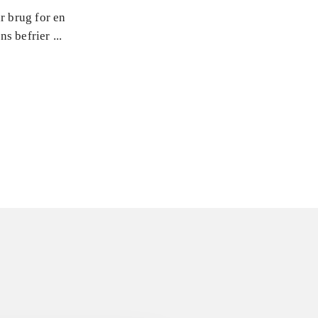
r brug for en
s befrier ...