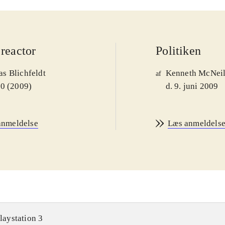
reactor
Politiken
s Blichfeldt
Kenneth McNei
af
00 (2009)
d. 9. juni 2009
anmeldelse
Læs anmeldels
laystation 3