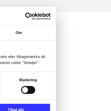
Om
dre eller tilbagetrække dit
okies under ”Detaljer”.
Marketing
Tillad alle