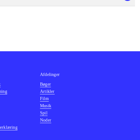
Afdelinger
k
Bøger
ning
Artikler
Film
Musik
Spil
Noder
erklæring