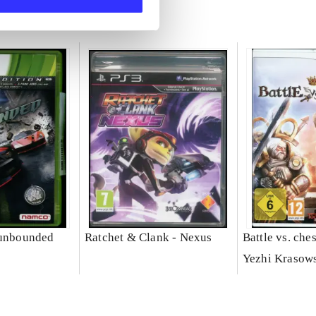
 unbounded
Ratchet & Clank - Nexus
Battle vs. che
Yezhi Krasow