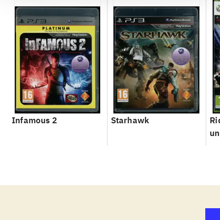
Infamous 2
Starhawk
Ri
un