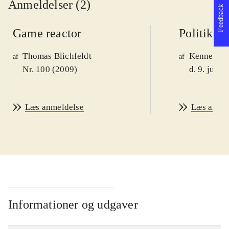
Anmeldelser (2)
Feedback
Game reactor
Politiken
Thomas Blichfeldt
Kenneth M
af
af
Nr. 100 (2009)
d. 9. juni 
Læs anmeldelse
Læs anme
Informationer og udgaver