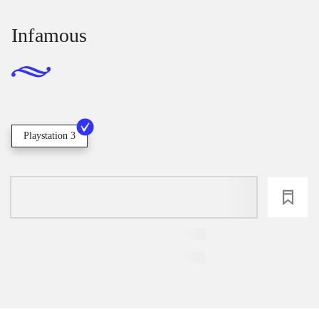
Infamous
Playstation 3
loading