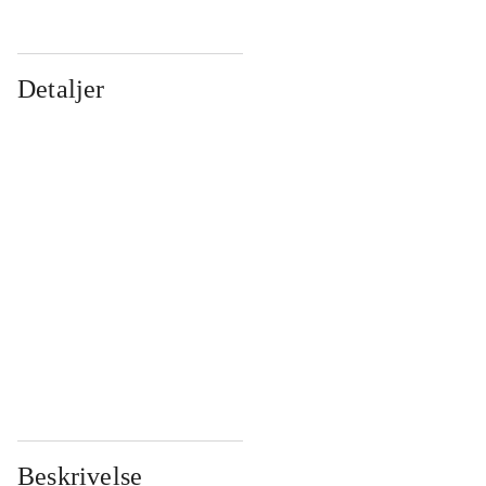
Detaljer
...
...
...
...
...
...
...
...
...
...
...
...
Beskrivelse