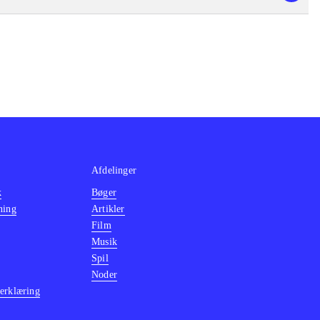
Afdelinger
k
Bøger
ning
Artikler
Film
Musik
Spil
Noder
erklæring