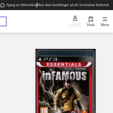
Spørg en bibliotekar
Hent dine bestillinger på dit foretrukne bibliotek
Log ind
Husk
Menu