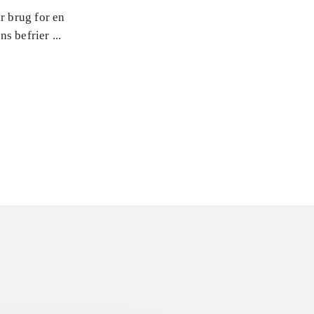
r brug for en
s befrier ...