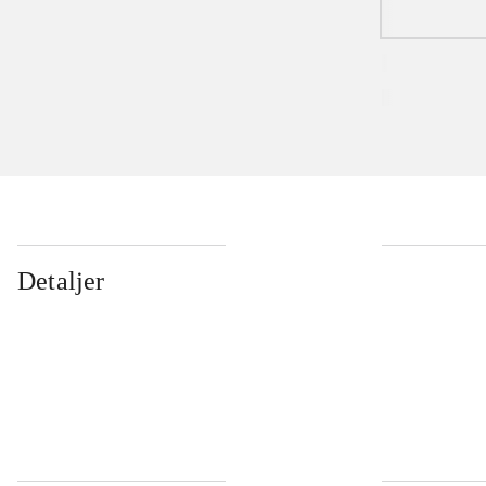
Detaljer
...
...
...
...