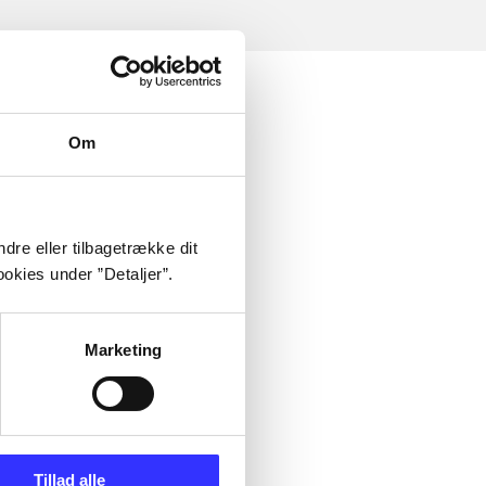
Om
dre eller tilbagetrække dit
okies under ”Detaljer”.
Marketing
Tillad alle