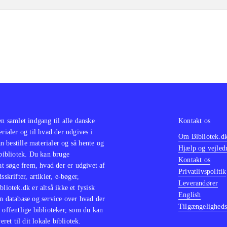
en samlet indgang til alle danske
Kontakt os
erialer og til hvad der udgives i
Om Bibliotek.d
 bestille materialer og så hente og
Hjælp og vejled
 bibliotek. Du kan bruge
Kontakt os
 at søge frem, hvad der er udgivet af
Privatlivspolitik
sskrifter, artikler, e-bøger,
Leverandører
bliotek.dk er altså ikke et fysisk
English
n database og service over hvad der
Tilgængeligheds
 offentlige biblioteker, som du kan
eret til dit lokale bibliotek.