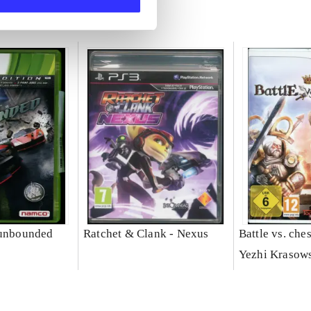
 unbounded
Ratchet & Clank - Nexus
Battle vs. che
Yezhi Krasow