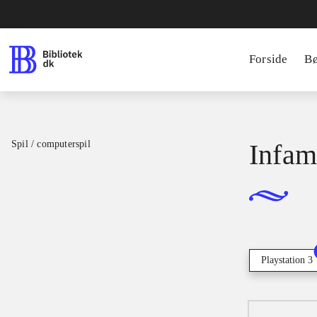
Forside
B
Spil / computerspil
Infam
Playstation 3