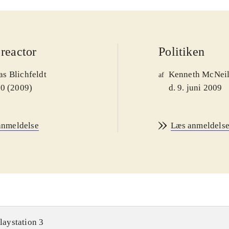
reactor
Politiken
s Blichfeldt
Kenneth McNei
af
00 (2009)
d. 9. juni 2009
anmeldelse
Læs anmeldels
laystation 3