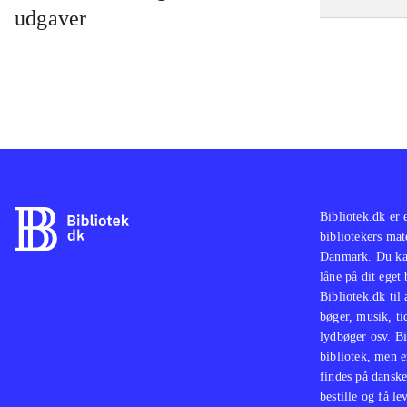
udgaver
Bibliotek.dk er 
bibliotekers mat
Danmark. Du kan
låne på dit eget
Bibliotek.dk til
bøger, musik, tid
lydbøger osv. Bi
bibliotek, men e
findes på danske
bestille og få lev