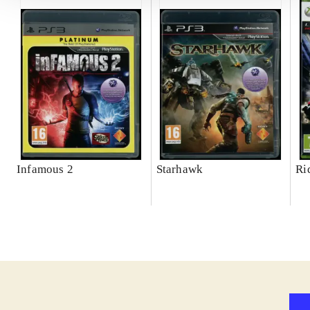
Infamous 2
Starhawk
Ri