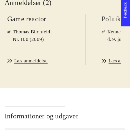
Anmeldelser (2)
Feedback
Game reactor
Politiken
Thomas Blichfeldt
Kenneth M
af
af
Nr. 100 (2009)
d. 9. juni 
Læs anmeldelse
Læs anme
Informationer og udgaver