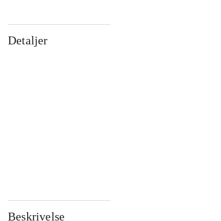
Detaljer
...
...
...
...
...
...
...
...
...
...
...
...
Beskrivelse