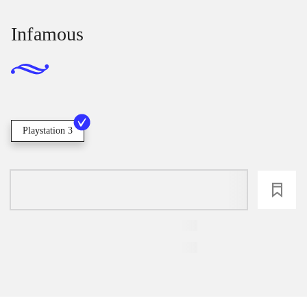
Infamous
Playstation 3
loading