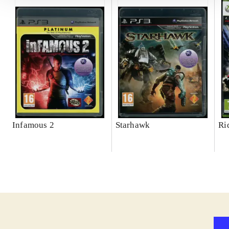
Infamous 2
Starhawk
Ri