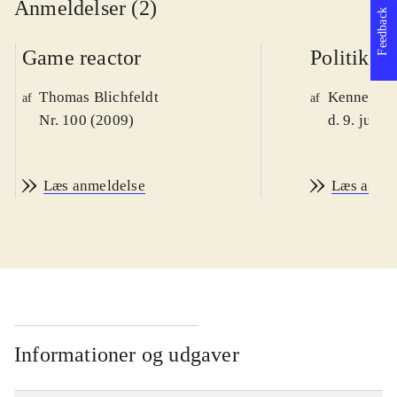
Anmeldelser (2)
Feedback
Game reactor
Politiken
Thomas Blichfeldt
Kenneth M
af
af
Nr. 100 (2009)
d. 9. juni 
Læs anmeldelse
Læs anme
Informationer og udgaver