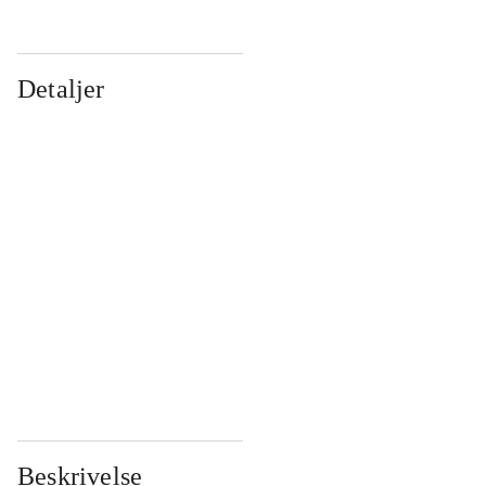
Detaljer
...
...
...
...
...
...
...
...
...
...
...
...
Beskrivelse