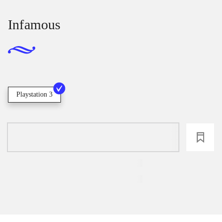
Infamous
Playstation 3
loading