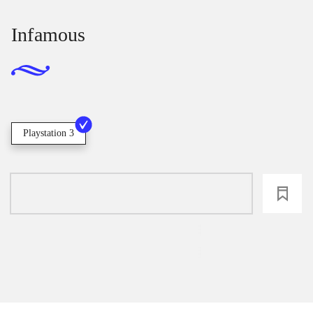
Infamous
Playstation 3
loading