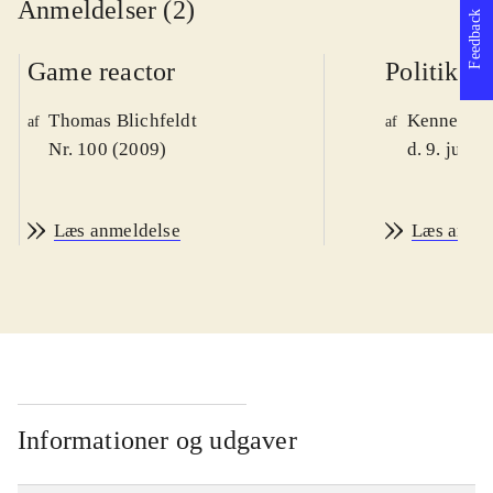
Anmeldelser (2)
Feedback
Game reactor
Politiken
Thomas Blichfeldt
Kenneth M
af
af
Nr. 100 (2009)
d. 9. juni 
Læs anmeldelse
Læs anme
Informationer og udgaver