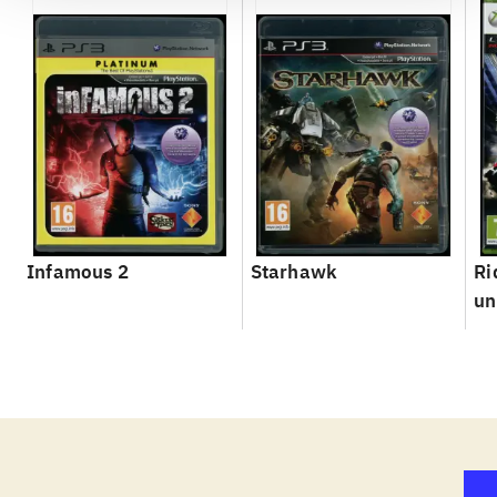
Infamous 2
Starhawk
Ri
un