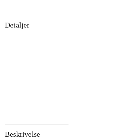
Detaljer
...
...
...
...
...
...
...
...
...
...
...
...
Beskrivelse