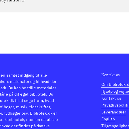
 en samlet indgang til alle
Kontakt os
kers materialer og til hvad der
Om Bibliotek.
ark. Du kan bestille materialer
Hjælp og vejle
låne på dit eget bibliotek. Du
Kontakt os
otek.dk til at søge frem, hvad
Privatlivspoliti
af bøger, musik, tidsskrifter,
Leverandører
er, lydbøger osv. Bibliotek.dk er
English
ysisk bibliotek, men en database
r hvad der findes på danske
Tilgængelighe