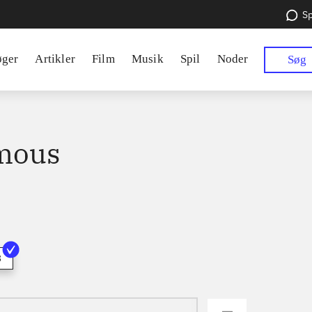
Sp
øger
Artikler
Film
Musik
Spil
Noder
Søg
mous
3