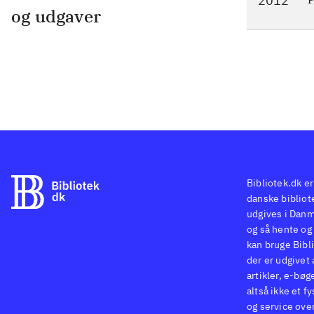
2012
og udgaver
Bibliotek.dk er
danske bibliote
udgives i Danm
og så hente og 
kan bruge Bibli
der er udgivet 
artikler, e-bøg
altså ikke et f
og service ove