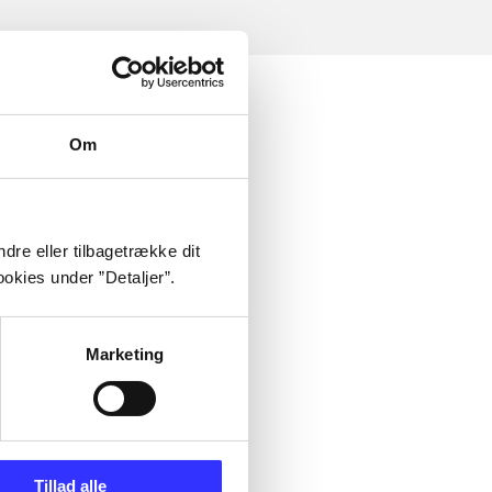
Om
dre eller tilbagetrække dit
okies under ”Detaljer”.
Marketing
Tillad alle