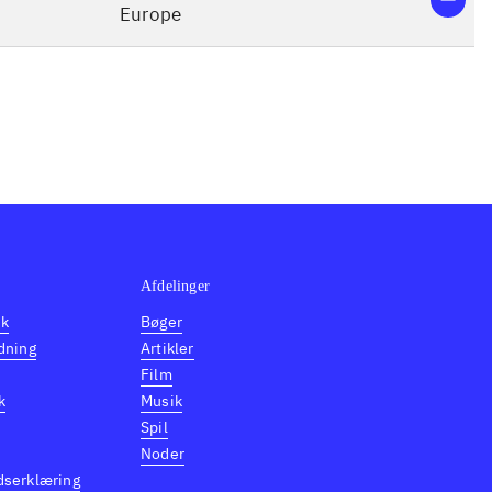
Europe
Afdelinger
dk
Bøger
dning
Artikler
Film
k
Musik
Spil
Noder
dserklæring