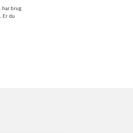
n har brug
. Er du