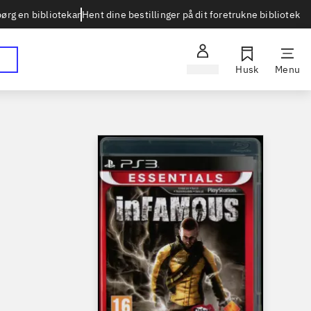
Hent dine bestillinger på dit foretrukne bibliotek
ørg en bibliotekar
Log ind
Husk
Menu