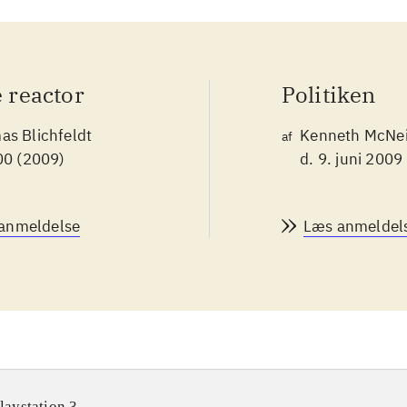
 reactor
Politiken
s Blichfeldt
Kenneth McNei
af
00 (2009)
d. 9. juni 2009
anmeldelse
Læs anmeldel
laystation 3