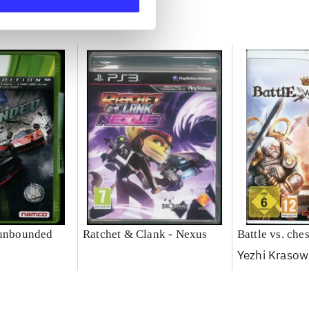
 unbounded
Ratchet & Clank - Nexus
Battle vs. che
Yezhi Krasow