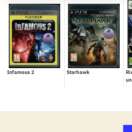
Infamous 2
Starhawk
Ri
un