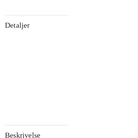
Detaljer
...
...
...
...
...
...
...
...
...
...
...
...
Beskrivelse