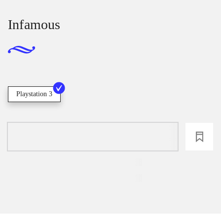
Infamous
Playstation 3
loading