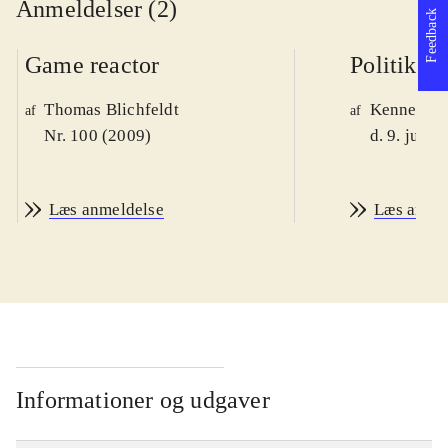
Anmeldelser (2)
Feedback
Game reactor
Politiken
Thomas Blichfeldt
Kenneth M
af
af
Nr. 100 (2009)
d. 9. juni 
Læs anmeldelse
Læs anme
Informationer og udgaver