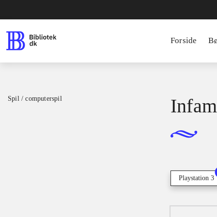
Forside
B
Spil / computerspil
Infam
Playstation 3