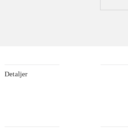
Detaljer
...
...
...
...