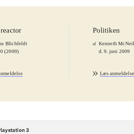
reactor
Politiken
s Blichfeldt
Kenneth McNei
af
00 (2009)
d. 9. juni 2009
anmeldelse
Læs anmeldels
laystation 3