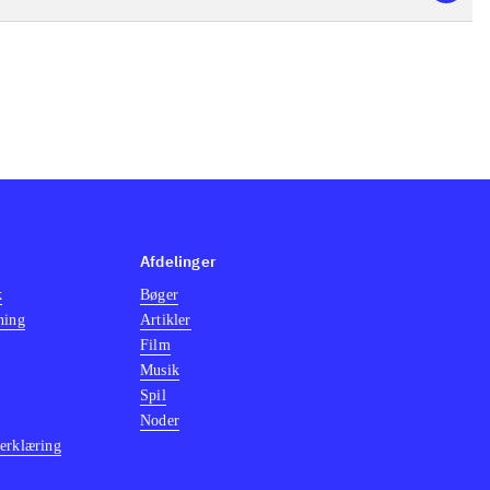
Afdelinger
k
Bøger
ning
Artikler
Film
Musik
Spil
Noder
erklæring