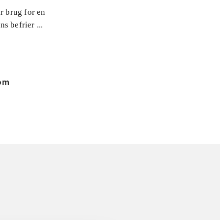
r brug for en
s befrier ...
 om