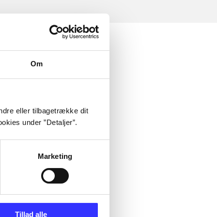
Om
dre eller tilbagetrække dit
okies under ”Detaljer”.
Marketing
Tillad alle