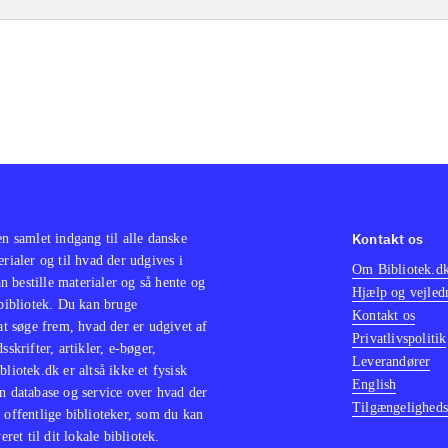
Kontakt os
en samlet indgang til alle danske
erialer og til hvad der udgives i
Om Bibliotek.d
 bestille materialer og så hente og
Hjælp og vejled
 bibliotek. Du kan bruge
Kontakt os
 at søge frem, hvad der er udgivet af
Privatlivspolitik
sskrifter, artikler, e-bøger,
Leverandører
bliotek.dk er altså ikke et fysisk
English
n database og service over hvad der
Tilgængeligheds
 offentlige biblioteker, som du kan
eret til dit lokale bibliotek.