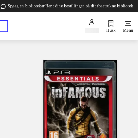
Spørg en bibliotekar
Hent dine bestillinger på dit foretrukne bibliotek
Log ind
Husk
Menu