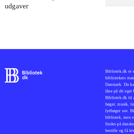
udgaver
Bibliotek.dk er 
bibliotekers mat
Danmark. Du kan
låne på dit eget
Bibliotek.dk til
bøger, musik, tid
lydbøger osv. Bi
bibliotek, men e
findes på danske
bestille og få lev