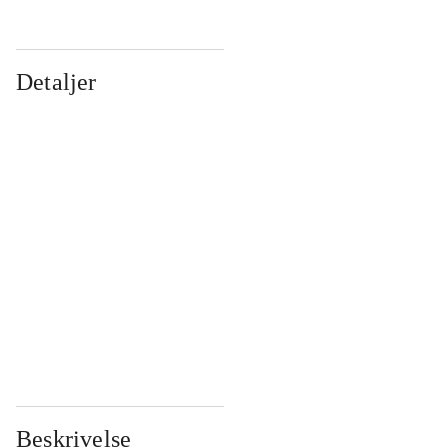
Detaljer
...
...
...
...
...
...
...
...
...
...
...
...
Beskrivelse