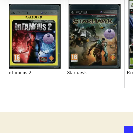
Infamous 2
Starhawk
Ri