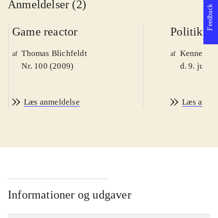
Anmeldelser (2)
Feedback
Game reactor
Politiken
Thomas Blichfeldt
Kenneth M
af
af
Nr. 100 (2009)
d. 9. juni 
Læs anmeldelse
Læs anme
Informationer og udgaver