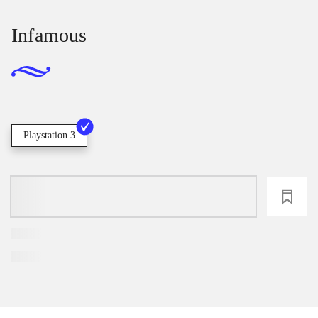
Infamous
Playstation 3
loading