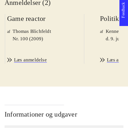
Anmeldelser (2)
Feedback
Game reactor
Politiken
Thomas Blichfeldt
Kenneth M
af
af
Nr. 100 (2009)
d. 9. juni 
Læs anmeldelse
Læs anme
Informationer og udgaver