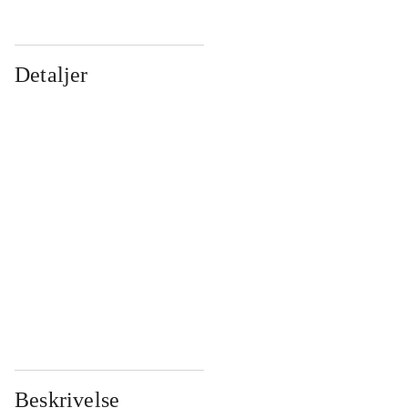
Detaljer
...
...
...
...
...
...
...
...
...
...
...
...
Beskrivelse