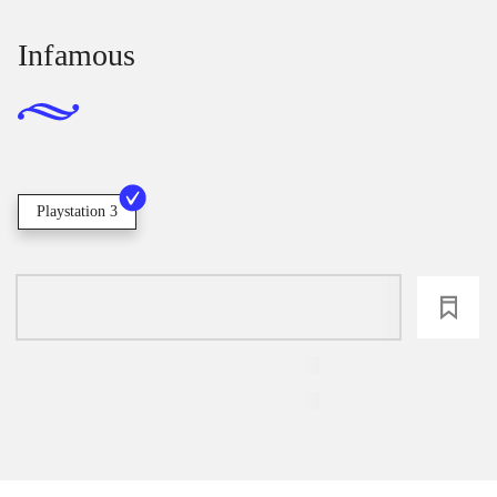
Infamous
Playstation 3
loading