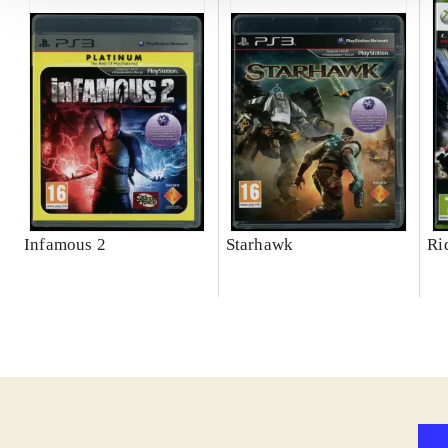
Infamous 2
Starhawk
Ri