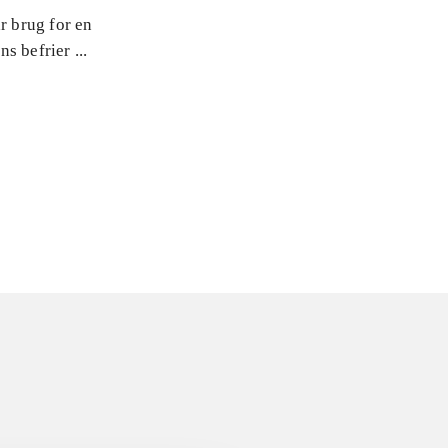
r brug for en
s befrier ...