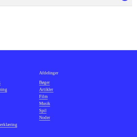
Afdelinger
k
Bøger
ning
Artikler
Film
Musik
Spil
Noder
erklæring