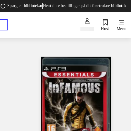
Spørg en bibliotekar
Hent dine bestillinger på dit foretrukne bibliotek
Log ind
Husk
Menu