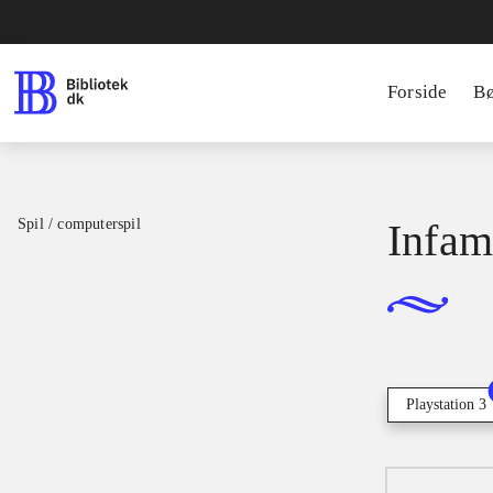
Forside
B
Spil / computerspil
Infam
Playstation 3