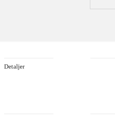
Detaljer
...
...
...
...