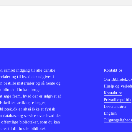
en samlet indgang til alle danske
Kontakt os
erialer og til hvad der udgives i
Om Bibliotek.d
 bestille materialer og så hente og
Hjælp og vejled
 bibliotek. Du kan bruge
Kontakt os
 at søge frem, hvad der er udgivet af
Privatlivspolitik
sskrifter, artikler, e-bøger,
Leverandører
bliotek.dk er altså ikke et fysisk
English
n database og service over hvad der
Tilgængeligheds
 offentlige biblioteker, som du kan
eret til dit lokale bibliotek.