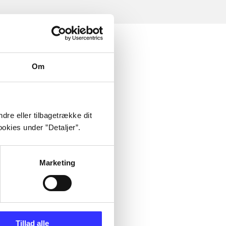
Om
dre eller tilbagetrække dit
okies under ”Detaljer”.
Marketing
Tillad alle