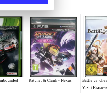
 unbounded
Ratchet & Clank - Nexus
Battle vs. che
Yezhi Krasow