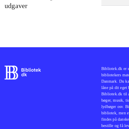
udgaver
Bibliotek.dk er 
bibliotekers mat
Danmark. Du kan
låne på dit eget
Bibliotek.dk til
bøger, musik, tid
lydbøger osv. Bi
bibliotek, men e
findes på danske
bestille og få lev