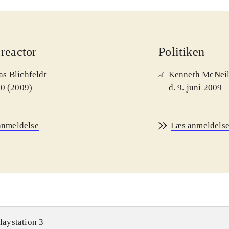
reactor
Politiken
s Blichfeldt
Kenneth McNei
af
00 (2009)
d. 9. juni 2009
anmeldelse
Læs anmeldels
laystation 3