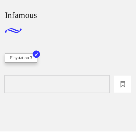
Infamous
Playstation 3
loading