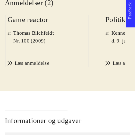
Anmeldelser (2)
Feedback
Game reactor
Politiken
Thomas Blichfeldt
Kenneth M
af
af
Nr. 100 (2009)
d. 9. juni 
Læs anmeldelse
Læs anme
Informationer og udgaver