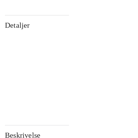
Detaljer
...
...
...
...
...
...
...
...
...
...
...
...
Beskrivelse