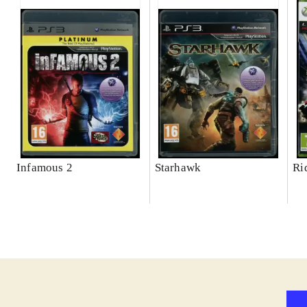
Infamous 2
Starhawk
Ri