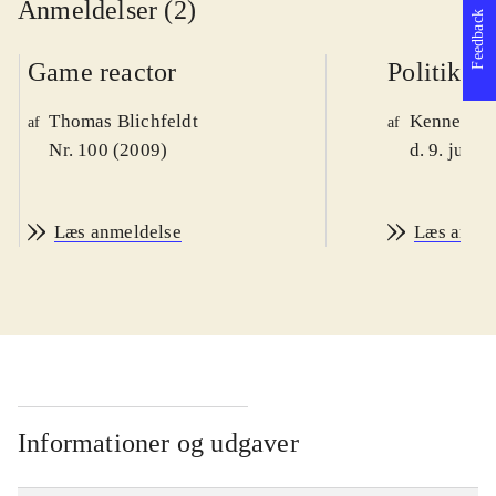
Anmeldelser (2)
Feedback
Game reactor
Politiken
Thomas Blichfeldt
Kenneth M
af
af
Nr. 100 (2009)
d. 9. juni 
Læs anmeldelse
Læs anme
Informationer og udgaver