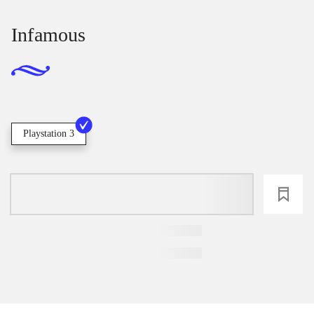
Infamous
Playstation 3
loading