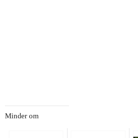
...
...
...
...
Minder om