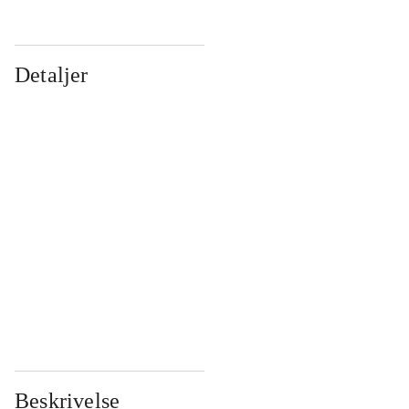
Detaljer
...
...
...
...
...
...
...
...
...
...
...
...
Beskrivelse