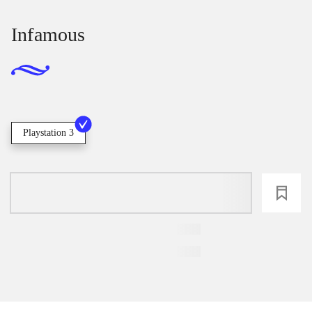
Infamous
Playstation 3
loading