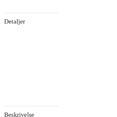
Detaljer
...
...
...
...
...
...
...
...
...
...
...
...
Beskrivelse