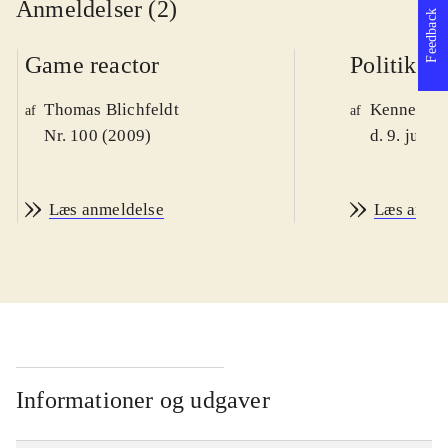
Anmeldelser (2)
Feedback
Game reactor
Politiken
Thomas Blichfeldt
Kenneth M
af
af
Nr. 100 (2009)
d. 9. juni 
Læs anmeldelse
Læs anme
Informationer og udgaver