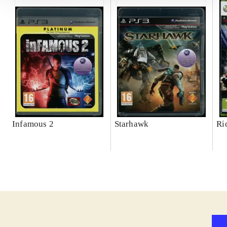
Infamous 2
Starhawk
Ri