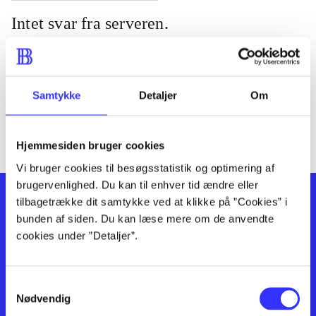
Intet svar fra serveren.
Serveren svarer ikke. Prøv at genindlæse siden eller se om der er
fejlbeskeder på
DBC kundeservice
.
Samtykke
Detaljer
Om
Hjemmesiden bruger cookies
Vi bruger cookies til besøgsstatistik og optimering af
brugervenlighed. Du kan til enhver tid ændre eller
tilbagetrække dit samtykke ved at klikke på ”Cookies” i
bunden af siden. Du kan læse mere om de anvendte
cookies under ”Detaljer”.
Samtykkevalg
Kontakt os
Afdelinger
Nødvendig
Om Bibliotek.dk
Bøger