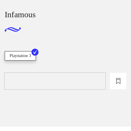
Infamous
Playstation 3
loading