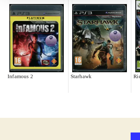
Infamous 2
Starhawk
Ri