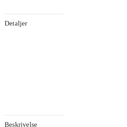
Detaljer
...
...
...
...
...
...
...
...
...
...
...
...
Beskrivelse