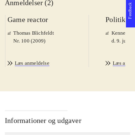
Anmeldelser (2)
Feedback
Game reactor
Politiken
Thomas Blichfeldt
Kenneth M
af
af
Nr. 100 (2009)
d. 9. juni 
Læs anmeldelse
Læs anme
Informationer og udgaver