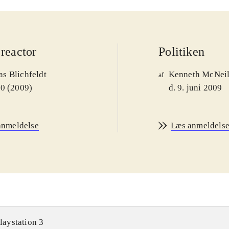
reactor
Politiken
s Blichfeldt
Kenneth McNei
af
00 (2009)
d. 9. juni 2009
anmeldelse
Læs anmeldels
laystation 3