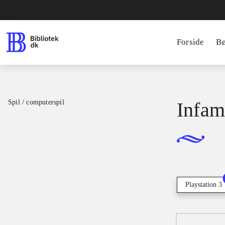
Forside
B
Spil / computerspil
Infam
Playstation 3