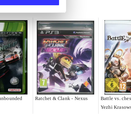
 unbounded
Ratchet & Clank - Nexus
Battle vs. che
Yezhi Krasow