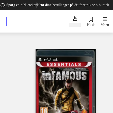
Spørg en bibliotekar
Hent dine bestillinger på dit foretrukne bibliotek
Log ind
Husk
Menu