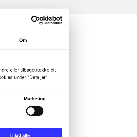
Om
dre eller tilbagetrække dit
okies under ”Detaljer”.
Marketing
Tillad alle