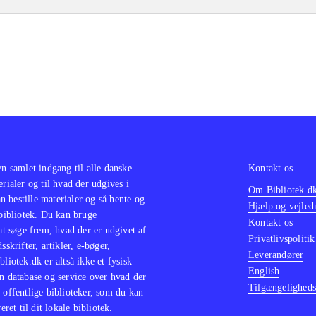
en samlet indgang til alle danske
Kontakt os
erialer og til hvad der udgives i
Om Bibliotek.d
 bestille materialer og så hente og
Hjælp og vejled
 bibliotek. Du kan bruge
Kontakt os
 at søge frem, hvad der er udgivet af
Privatlivspolitik
sskrifter, artikler, e-bøger,
Leverandører
bliotek.dk er altså ikke et fysisk
English
n database og service over hvad der
Tilgængeligheds
 offentlige biblioteker, som du kan
eret til dit lokale bibliotek.