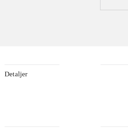
Detaljer
...
...
...
...