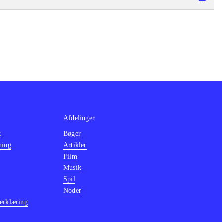
Afdelinger
k
Bøger
ning
Artikler
Film
Musik
Spil
Noder
erklæring