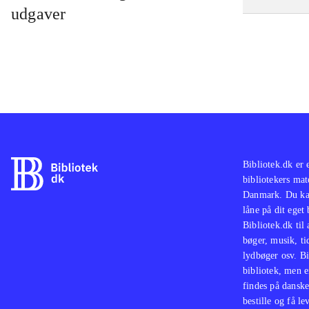
udgaver
Bibliotek.dk er 
bibliotekers mat
Danmark. Du kan
låne på dit eget
Bibliotek.dk til
bøger, musik, tid
lydbøger osv. Bi
bibliotek, men e
findes på danske
bestille og få lev