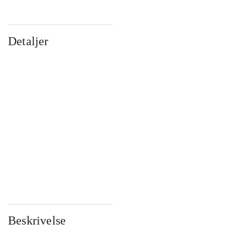
Detaljer
...
...
...
...
...
...
...
...
...
...
...
...
Beskrivelse