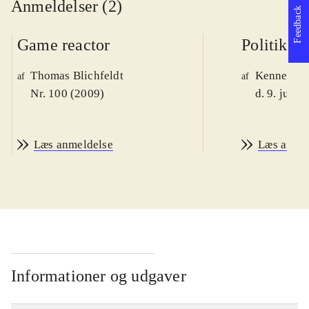
Anmeldelser (2)
Feedback
Game reactor
Politiken
Thomas Blichfeldt
Kenneth M
af
af
Nr. 100 (2009)
d. 9. juni 
Læs anmeldelse
Læs anme
Informationer og udgaver