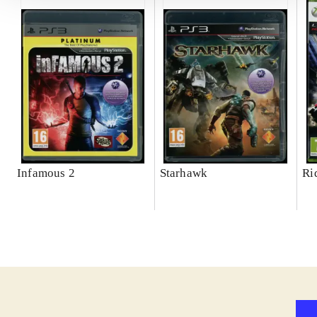
Infamous 2
Starhawk
Ri