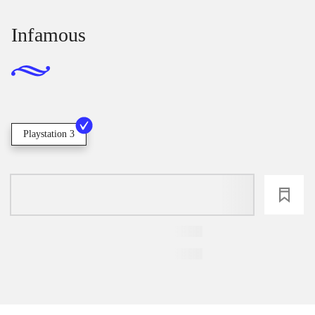
Infamous
Playstation 3
loading