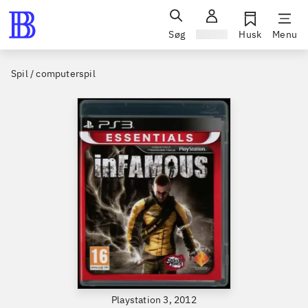
Søg
Log ind
Husk
Menu
Spil / computerspil
Playstation 3, 2012