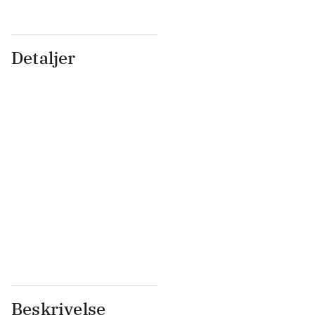
Detaljer
...
...
...
...
...
...
...
...
...
...
...
...
Beskrivelse