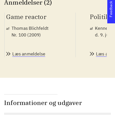
Anmeldelser (2)
Feedback
Game reactor
Politike
Thomas Blichfeldt
Kenneth 
af
af
Nr. 100 (2009)
d. 9. juni
Læs anmeldelse
Læs anme
Informationer og udgaver