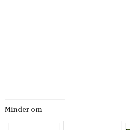
...
...
...
...
Minder om