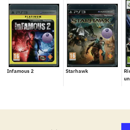
Infamous 2
Starhawk
Ri
un