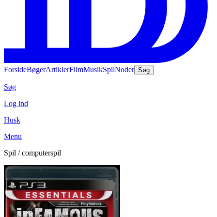
Forside
Bøger
Artikler
Film
Musik
Spil
Noder
Søg
Søg
Log ind
Husk
Menu
Spil / computerspil