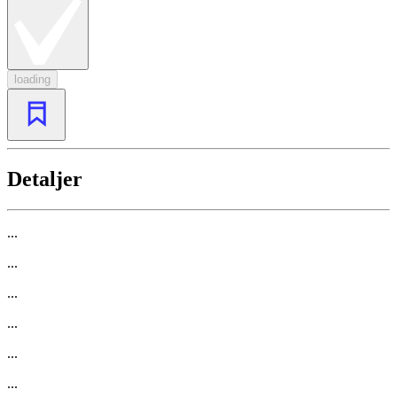
loading
Detaljer
...
...
...
...
...
...