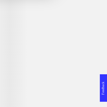
 unbounded
Ratchet & Clank - Nexus
Battle vs. che
Yezhi Krasow
Feedback