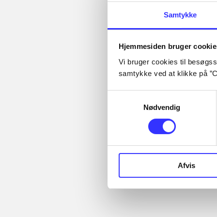
Samtykke
Hjemmesiden bruger cookie
...
Artikler
Vi bruger cookies til besøgsst
...
...
samtykke ved at klikke på ”C
Alle registrerede artikler
...
fordelt på udgivelser
...
Samtykkevalg
Nødvendig
Minder om
Afvis