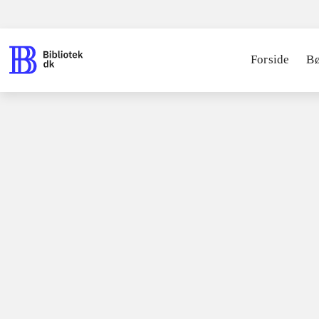
Forside
B
Spil / computerspil
Playstation 3, 2