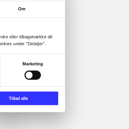
Om
dre eller tilbagetrække dit
okies under ”Detaljer”.
Marketing
Tillad alle