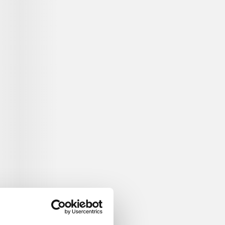
r brug for en
s befrier ...