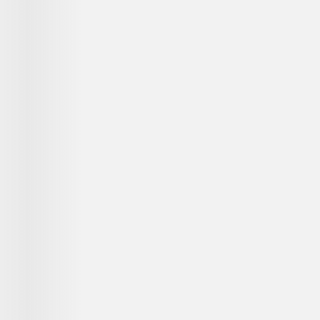
...
...