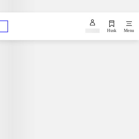
Spørg en bibliotekar
Hent dine bestillinger på dit foretrukne bibliotek
Log ind
Husk
Menu