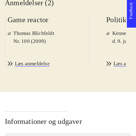
Anmeldelser (2)
Feedback
Game reactor
Politiken
Thomas Blichfeldt
Kenneth M
af
af
Nr. 100 (2009)
d. 9. juni 
Læs anmeldelse
Læs anme
Informationer og udgaver