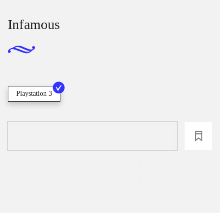
Infamous
Playstation 3
loading