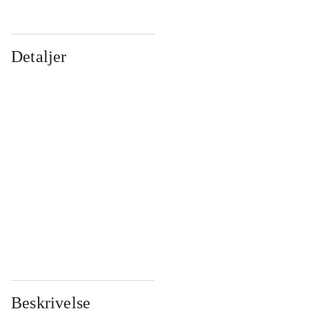
Detaljer
...
...
...
...
...
...
...
...
...
...
...
...
Beskrivelse