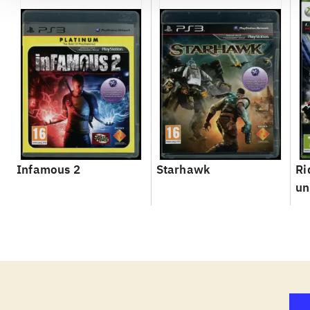
Infamous 2
Starhawk
Ri
un