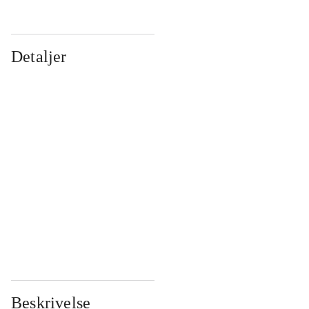
Detaljer
...
...
...
...
...
...
...
...
...
...
...
...
Beskrivelse