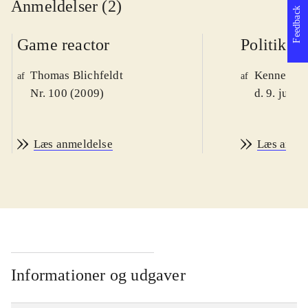
Anmeldelser (2)
Feedback
Game reactor
Politiken
Thomas Blichfeldt
Kenneth M
af
af
Nr. 100 (2009)
d. 9. juni 
Læs anmeldelse
Læs anme
Informationer og udgaver