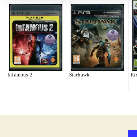
Infamous 2
Starhawk
Ri