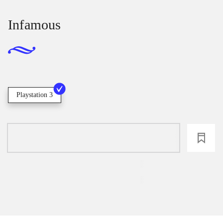
Infamous
Playstation 3
loading