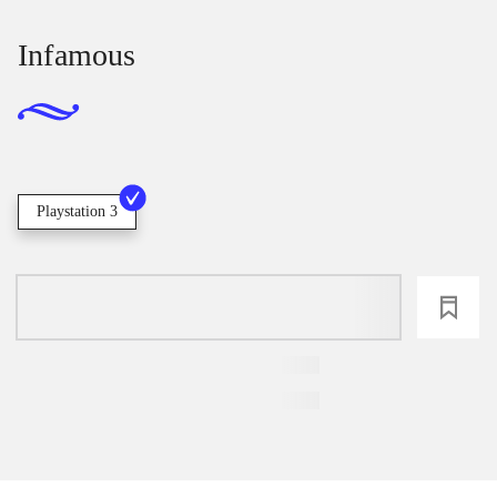
Infamous
Playstation 3
loading