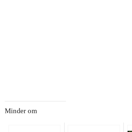
...
...
...
...
Minder om