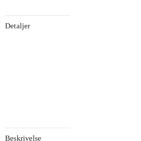
Detaljer
...
...
...
...
...
...
...
...
...
...
...
...
Beskrivelse