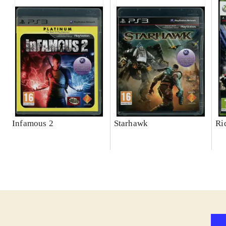
Infamous 2
Starhawk
Ri