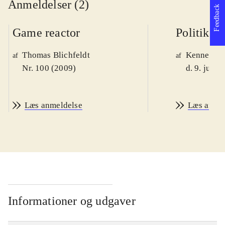
Anmeldelser (2)
Feedback
Game reactor
Politiken
Thomas Blichfeldt
Kenneth M
af
af
Nr. 100 (2009)
d. 9. juni 
Læs anmeldelse
Læs anme
Informationer og udgaver