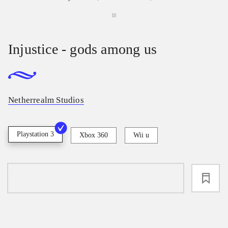
Injustice - gods among us
Netherrealm Studios
Playstation 3
Xbox 360
Wii u
loading