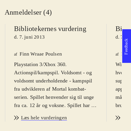
Anmeldelser (4)
Bibliotekernes vurdering
Bibli
d. 7. juni 2013
d. 7. j
Feedback
Finn Wraae Poulsen
Finn
af
af
Playstation 3/Xbox 360.
WiiU. K
Actionspil/kampspil. Voldsomt - og
hvor fi
voldsomt underholdende - kampspil
superhe
fra udvikleren af Mortal kombat-
appelle
serien. Spillet henvender sig til unge
målgru
fra ca. 12 år og voksne. Spillet har en
brugers
PEGI-rating på 16 år og et ikke
kapere
Læs hele vurderingen
Læs
overraskende ikon for vold. Spillet er
fra 13 
på engelsk
.
kampsp