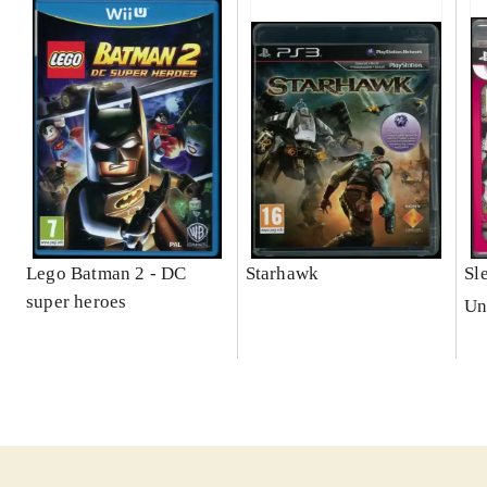
Lego Batman 2 - DC
Starhawk
Sl
super heroes
Un