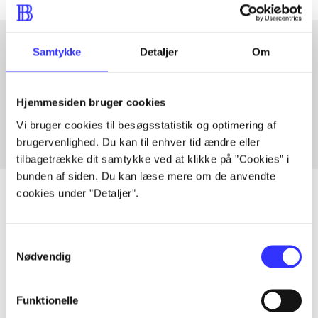
Samtykke
Detaljer
Om
Artikler med samme emner
Fra
Hjemmesiden bruger cookies
Vi bruger cookies til besøgsstatistik og optimering af
brugervenlighed. Du kan til enhver tid ændre eller
tilbagetrække dit samtykke ved at klikke på ”Cookies” i
bunden af siden. Du kan læse mere om de anvendte
cookies under ”Detaljer”.
Artikler
Samtykkevalg
Nødvendig
Alle registrerede artikler fordelt på udgivelser
...
Funktionelle