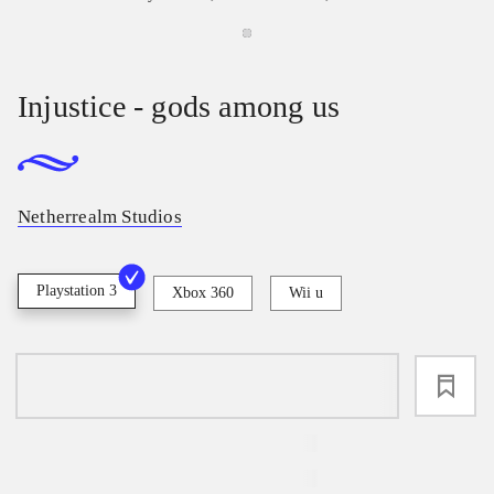
Injustice - gods among us
Netherrealm Studios
Playstation 3
Xbox 360
Wii u
loading