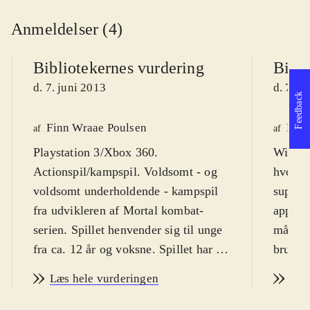
Anmeldelser (4)
Bibliotekernes vurdering
Bibli
d. 7. juni 2013
d. 7. j
Feedback
Finn Wraae Poulsen
Finn
af
af
Playstation 3/Xbox 360.
WiiU. K
Actionspil/kampspil. Voldsomt - og
hvor fi
voldsomt underholdende - kampspil
superhe
fra udvikleren af Mortal kombat-
appelle
serien. Spillet henvender sig til unge
målgru
fra ca. 12 år og voksne. Spillet har en
brugers
PEGI-rating på 16 år og et ikke
kapere
Læs hele vurderingen
Læs
overraskende ikon for vold. Spillet er
fra 13 
på engelsk
.
kampsp