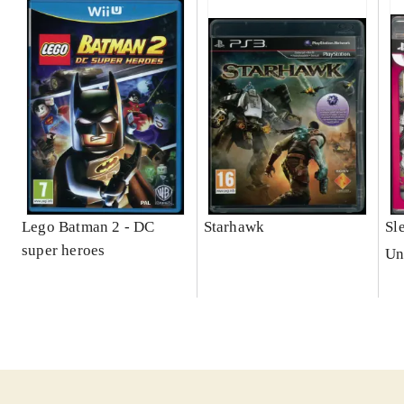
Lego Batman 2 - DC
Starhawk
Sl
super heroes
Un