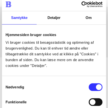
Samtykke
Detaljer
Om
Artikler med samme emner
Fra
Hjemmesiden bruger cookies
Vi bruger cookies til besøgsstatistik og optimering af
brugervenlighed. Du kan til enhver tid ændre eller
tilbagetrække dit samtykke ved at klikke på ”Cookies” i
bunden af siden. Du kan læse mere om de anvendte
cookies under ”Detaljer”.
Artikler
Samtykkevalg
Nødvendig
Alle registrerede artikler fordelt på udgivelser
...
Funktionelle