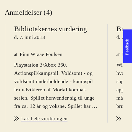
Anmeldelser (4)
Bibliotekernes vurdering
Bibli
d. 7. juni 2013
d. 7. j
Feedback
Finn Wraae Poulsen
Finn
af
af
Playstation 3/Xbox 360.
WiiU. K
Actionspil/kampspil. Voldsomt - og
hvor fi
voldsomt underholdende - kampspil
superhe
fra udvikleren af Mortal kombat-
appelle
serien. Spillet henvender sig til unge
målgru
fra ca. 12 år og voksne. Spillet har en
brugers
PEGI-rating på 16 år og et ikke
kapere
Læs hele vurderingen
Læs
overraskende ikon for vold. Spillet er
fra 13 
på engelsk
.
kampsp