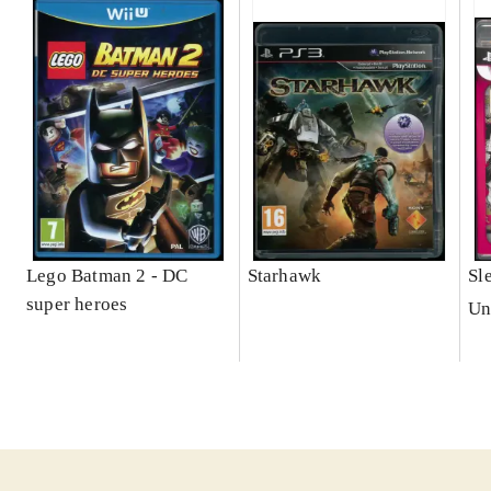
Lego Batman 2 - DC
Starhawk
Sl
super heroes
Un