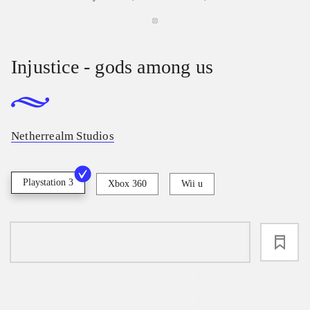
Injustice - gods among us
Netherrealm Studios
Playstation 3
Xbox 360
Wii u
loading