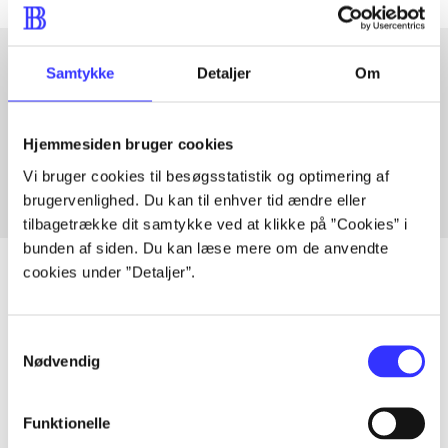
Samtykke
Detaljer
Om
Artikler med samme emner
Fra
Hjemmesiden bruger cookies
Vi bruger cookies til besøgsstatistik og optimering af
brugervenlighed. Du kan til enhver tid ændre eller
tilbagetrække dit samtykke ved at klikke på ”Cookies” i
bunden af siden. Du kan læse mere om de anvendte
cookies under ”Detaljer”.
Artikler
Samtykkevalg
Nødvendig
Alle registrerede artikler fordelt på udgivelser
...
Funktionelle