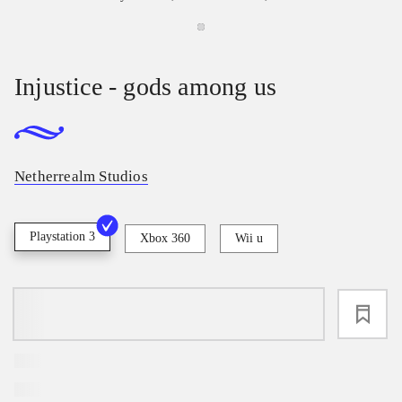
Injustice - gods among us
Netherrealm Studios
Playstation 3
Xbox 360
Wii u
loading