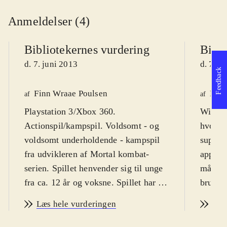
Anmeldelser (4)
Bibliotekernes vurdering
Bibli
d. 7. juni 2013
d. 7. j
Feedback
Finn Wraae Poulsen
Finn
af
af
Playstation 3/Xbox 360.
WiiU. K
Actionspil/kampspil. Voldsomt - og
hvor fi
voldsomt underholdende - kampspil
superhe
fra udvikleren af Mortal kombat-
appelle
serien. Spillet henvender sig til unge
målgru
fra ca. 12 år og voksne. Spillet har en
brugers
PEGI-rating på 16 år og et ikke
kapere
Læs hele vurderingen
Læs
overraskende ikon for vold. Spillet er
fra 13 
på engelsk
.
kampsp