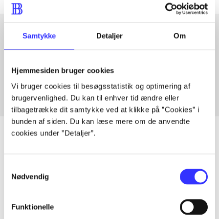
Samtykke
Detaljer
Om
Artikler med samme emner
Fra
Hjemmesiden bruger cookies
Vi bruger cookies til besøgsstatistik og optimering af
brugervenlighed. Du kan til enhver tid ændre eller
tilbagetrække dit samtykke ved at klikke på ”Cookies” i
bunden af siden. Du kan læse mere om de anvendte
cookies under ”Detaljer”.
Artikler
Samtykkevalg
Nødvendig
Alle registrerede artikler fordelt på udgivelser
...
Funktionelle