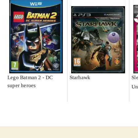
Lego Batman 2 - DC
Starhawk
Sl
super heroes
Un