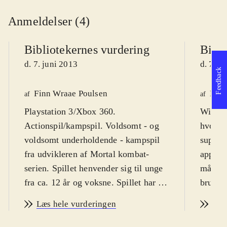
Anmeldelser (4)
Bibliotekernes vurdering
Bibli
d. 7. juni 2013
d. 7. j
Feedback
Finn Wraae Poulsen
Finn
af
af
Playstation 3/Xbox 360.
WiiU. K
Actionspil/kampspil. Voldsomt - og
hvor fi
voldsomt underholdende - kampspil
superhe
fra udvikleren af Mortal kombat-
appelle
serien. Spillet henvender sig til unge
målgru
fra ca. 12 år og voksne. Spillet har en
brugers
PEGI-rating på 16 år og et ikke
kapere
Læs hele vurderingen
Læs
overraskende ikon for vold. Spillet er
fra 13 
på engelsk
.
kampsp