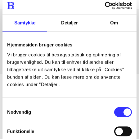
Samtykke
Detaljer
Om
Artikler med samme emner
Fra
Hjemmesiden bruger cookies
Vi bruger cookies til besøgsstatistik og optimering af
brugervenlighed. Du kan til enhver tid ændre eller
tilbagetrække dit samtykke ved at klikke på ”Cookies” i
bunden af siden. Du kan læse mere om de anvendte
cookies under ”Detaljer”.
Artikler
Samtykkevalg
Nødvendig
Alle registrerede artikler fordelt på udgivelser
...
Funktionelle