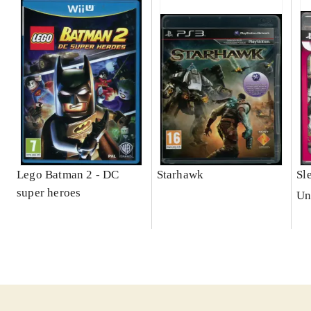
Lego Batman 2 - DC
Starhawk
Sl
super heroes
Un