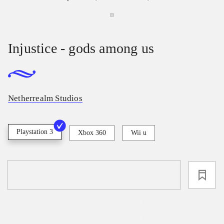
Injustice - gods among us
Netherrealm Studios
Playstation 3
Xbox 360
Wii u
loading