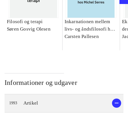
Filosofi og terapi
Inkarnationen mellem
Ek
Søren Gosvig Olesen
livs- og åndsfilosofi hos
de
Michel Serres : et
Carsten Pallesen
Ja
teologisk bidrag
Informationer og udgaver
Artikel
1993