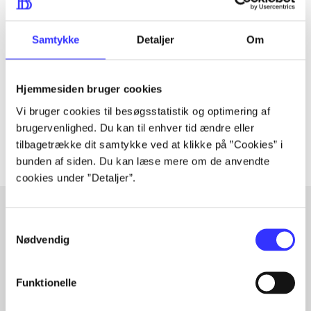
Tidsskrift
Samtykke
Detaljer
Om
Artiklen er en del af
lorem ipsum dolor sit amet ...
Hjemmesiden bruger cookies
Tidsskrift
Vi bruger cookies til besøgsstatistik og optimering af
Artiklerne i
handler ofte om
brugervenlighed. Du kan til enhver tid ændre eller
tilbagetrække dit samtykke ved at klikke på ”Cookies” i
bunden af siden. Du kan læse mere om de anvendte
cookies under ”Detaljer”.
Samtykkevalg
Artikler med samme emner
Nødvendig
Fra
Funktionelle