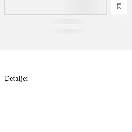
loading
Detaljer
...
...
...
...
...
...
...
...