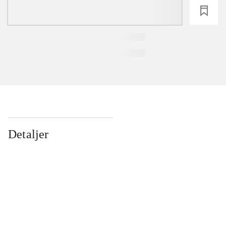
loading
Detaljer
...
...
...
...
...
...
...
...