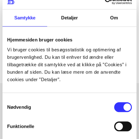
Tidsskrift
Samtykke
Detaljer
Om
Artiklen er en del af
lorem ipsum dolor sit amet ...
Hjemmesiden bruger cookies
Tidsskrift
Vi bruger cookies til besøgsstatistik og optimering af
Artiklerne i
handler ofte om
brugervenlighed. Du kan til enhver tid ændre eller
tilbagetrække dit samtykke ved at klikke på ”Cookies” i
bunden af siden. Du kan læse mere om de anvendte
cookies under ”Detaljer”.
Samtykkevalg
Artikler med samme emner
Nødvendig
Fra
Funktionelle