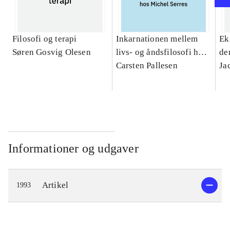
Filosofi og terapi
Inkarnationen mellem
Ek
Søren Gosvig Olesen
livs- og åndsfilosofi hos
de
Michel Serres : et
Carsten Pallesen
Ja
teologisk bidrag
Informationer og udgaver
Artikel
1993