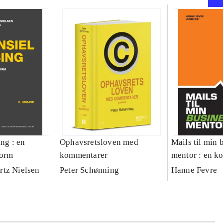
ing : en
Ophavsretsloven med
Mails til min 
form
kommentarer
mentor : en k
iværksættere 
tz Nielsen
Peter Schønning
Hanne Fevre
selvstændige