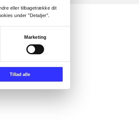
dre eller tilbagetrække dit
okies under ”Detaljer”.
Marketing
Tillad alle