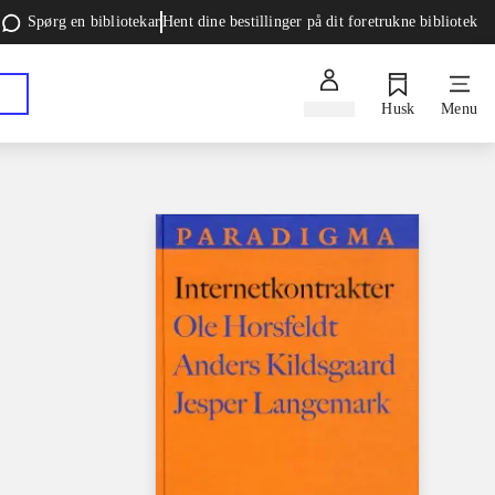
Spørg en bibliotekar
Hent dine bestillinger på dit foretrukne bibliotek
Log ind
Husk
Menu