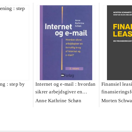
ing : step by
Internet og e-mail : hvordan
Finansiel leas
sikrer arbejdsgiver en
finansierings
fornuftig brug af Internet og
Anne Kathrine Schøn
Morten Schwar
e-mail?