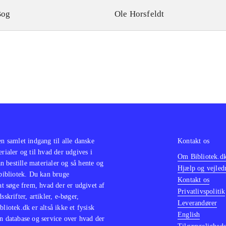
Bog
Ole Horsfeldt
en samlet indgang til alle danske
Kontakt os
erialer og til hvad der udgives i
Om Bibliotek.d
 bestille materialer og så hente og
Hjælp og vejled
 bibliotek. Du kan bruge
Kontakt os
 at søge frem, hvad der er udgivet af
Privatlivspolitik
sskrifter, artikler, e-bøger,
Leverandører
bliotek.dk er altså ikke et fysisk
English
n database og service over hvad der