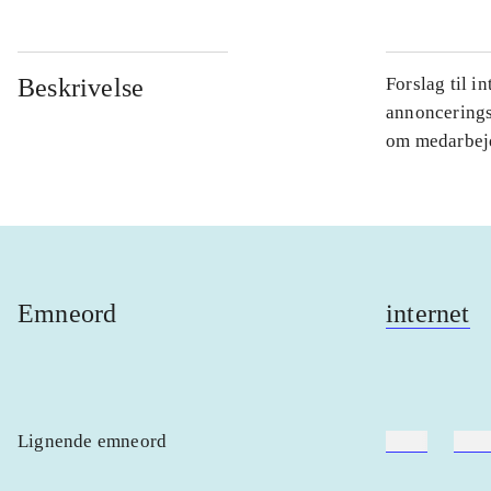
Beskrivelse
Forslag til i
annonceringsa
om medarbejd
Emneord
internet
Lignende emneord
heste
børn