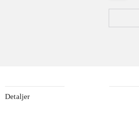
Detaljer
...
...
...
...