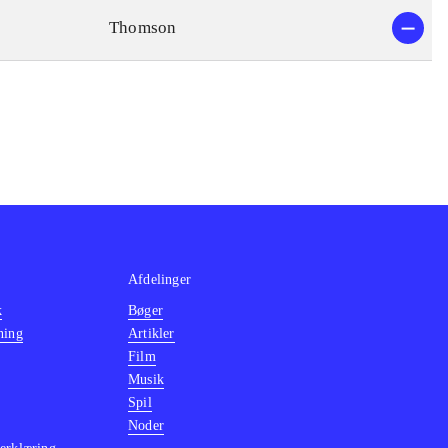
Thomson
Afdelinger
k
Bøger
ning
Artikler
Film
Musik
Spil
Noder