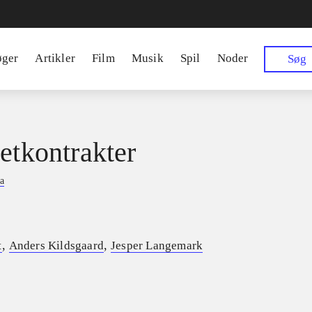
øger
Artikler
Film
Musik
Spil
Noder
Søg
netkontrakter
a
,
,
t
Anders Kildsgaard
Jesper Langemark