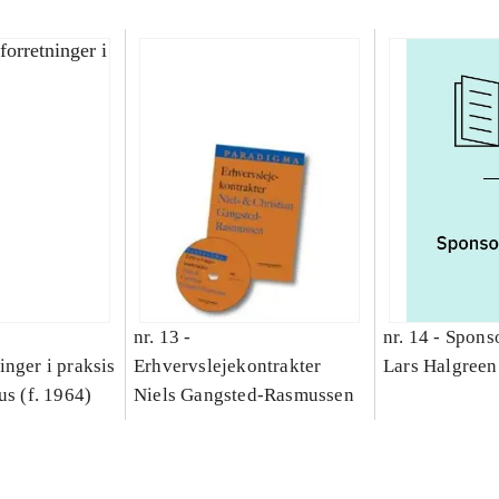
nr. 13 -
nr. 14 -
Sponso
nger i praksis
Erhvervslejekontrakter
Lars Halgreen 
us (f. 1964)
Niels Gangsted-Rasmussen