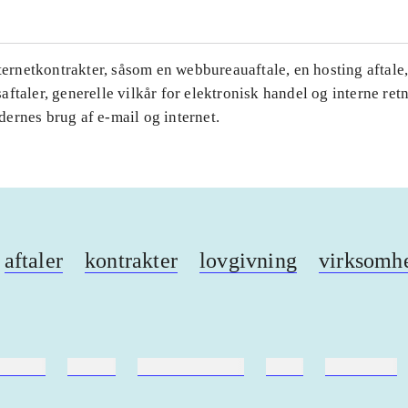
nternetkontrakter, såsom en webbureauaftale, en hosting aftale
ftaler, generelle vilkår for elektronisk handel og interne retn
ernes brug af e-mail og internet.
aftaler
kontrakter
lovgivning
virksomh
ebøger
ridning
hestesygdomme
vokal
sygdomme