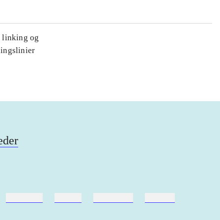
, linking og
ingslinier
eder
hestesport
træning
skolebøger
hesteavl