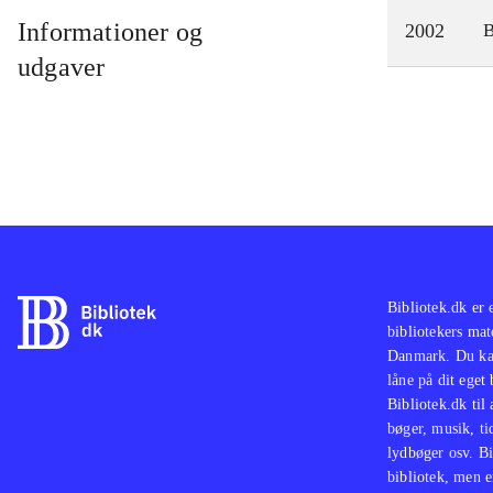
Informationer og
2002
udgaver
Bibliotek.dk er 
bibliotekers mat
Danmark. Du kan
låne på dit eget
Bibliotek.dk til
bøger, musik, tid
lydbøger osv. Bi
bibliotek, men e