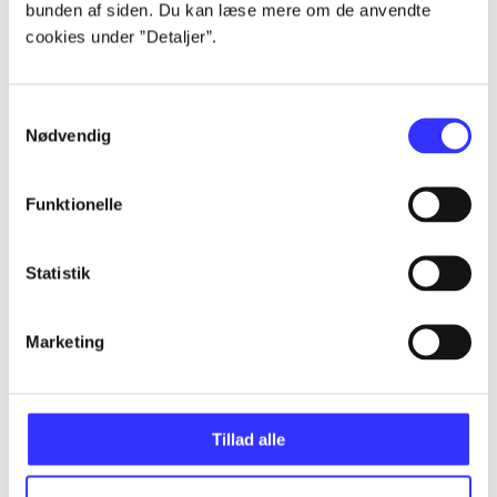
bunden af siden. Du kan læse mere om de anvendte
Alle registrerede artikler fordelt på udgivelser
cookies under ”Detaljer”.
...
Samtykkevalg
Nødvendig
...
Funktionelle
...
Statistik
...
Marketing
...
Tillad alle