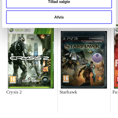
Tillad valgte
Minder om
Afvis
Crysis 2
Starhawk
Fu