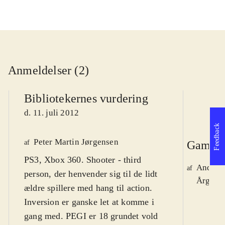
Anmeldelser (2)
Bibliotekernes vurdering
d. 11. juli 2012
Feedback
Peter Martin Jørgensen
af
Gamepl
PS3, Xbox 360. Shooter - third
Anders
af
person, der henvender sig til de lidt
Årg. 18,
ældre spillere med hang til action.
Inversion er ganske let at komme i
gang med. PEGI er 18 grundet vold