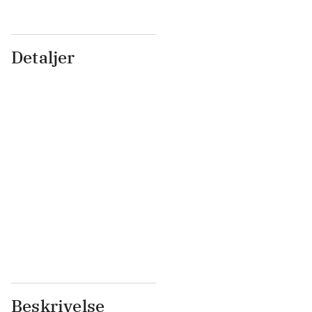
Detaljer
...
...
...
...
...
...
...
...
...
...
...
...
Beskrivelse