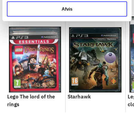
Minder om
Afvis
Lego The lord of the
Starhawk
Le
rings
cl