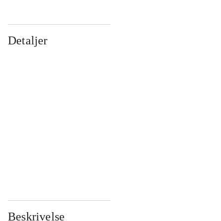
Detaljer
...
...
...
...
...
...
...
...
...
...
...
...
Beskrivelse