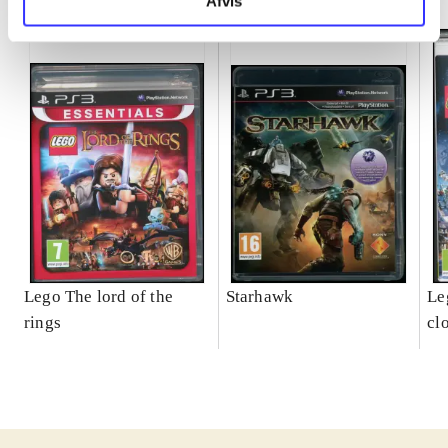
Afvis
Lego The lord of the
Starhawk
Leg
rings
cl