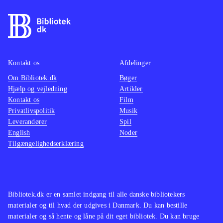
baner og indsamler diverse
energikugler som kan bruges til
forskellige opgraderinger og åbne
låste døre osv. alt imens han kæmper
for at overvinde de modstandere som
Kontakt os
Afdelinger
bevogter banerne. De invizimals hvis
Om Bibliotek.dk
Bøger
Hjælp og vejledning
Artikler
form Hiro kan antage, har hver deres
Kontakt os
Film
evner som kan være afgørende for at
Privatlivspolitik
Musik
komme videre i en bane. Grafikken
Leverandører
Spil
er fin til målgruppen men styringen
English
Noder
Tilgængelighedserklæring
og kameravinklen kan godt være lidt
kluntet. Spillet kan spilles online
imod andre
.
Spillet har flere lighedspunkter med
Bibliotek.dk er en samlet indgang til alle danske bibliotekers
spillene om Ben 10 og kan ellers
materialer og til hvad der udgives i Danmark. Du kan bestille
sammenlignes med fx Pokemon og
materialer og så hente og låne på dit eget bibliotek. Du kan bruge