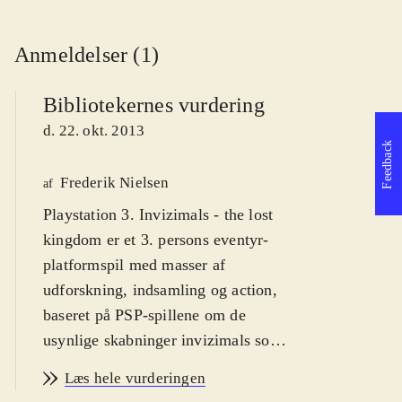
Anmeldelser (1)
Bibliotekernes vurdering
d. 22. okt. 2013
Feedback
Frederik Nielsen
af
Playstation 3. Invizimals - the lost
kingdom er et 3. persons eventyr-
platformspil med masser af
udforskning, indsamling og action,
baseret på PSP-spillene om de
usynlige skabninger invizimals som
lever i vores verden. Der er udgivet
Læs hele vurderingen
flere titler til den bærbare Playstation